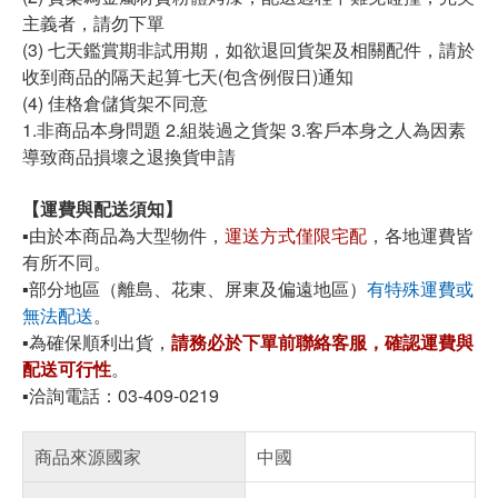
主義者，請勿下單
(3) 七天鑑賞期非試用期，如欲退回貨架及相關配件，請於
收到商品的隔天起算七天(包含例假日)通知
(4) 佳格倉儲貨架不同意
1.非商品本身問題 2.組裝過之貨架 3.客戶本身之人為因素
導致商品損壞之退換貨申請
【運費與配送須知】
▪️由於本商品為大型物件，
運送方式僅限宅配
，各地運費皆
有所不同。
▪️部分地區（離島、花東、屏東及偏遠地區）
有特殊運費或
無法配送
。
▪️為確保順利出貨，
請務必於下單前聯絡客服，確認運費與
配送可行性
。
▪️洽詢電話：03-409-0219
商品來源國家
中國