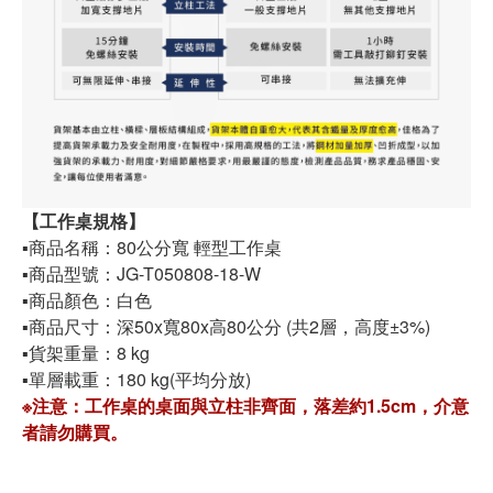
【工作桌規格】
▪️商品名稱：80公分寬 輕型工作桌
▪️商品型號：JG-T050808-18-W
▪️商品顏色：白色
▪️商品尺寸：深50x寬80x高80公分 (共2層，高度±3%)
▪️貨架重量：8 kg
▪️單層載重：180 kg(平均分放)
※注意：工作桌的桌面與立柱非齊面，落差約1.5cm，介意
者請勿購買。