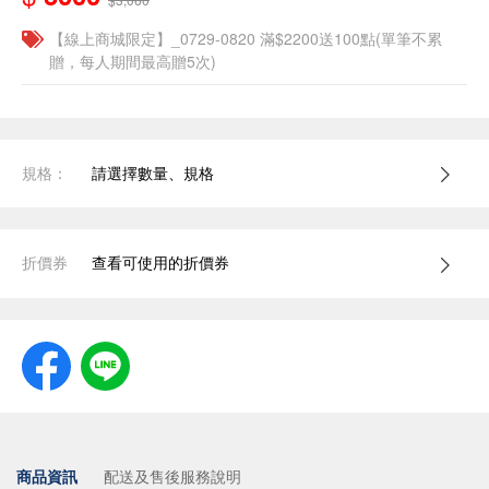
【線上商城限定】_0729-0820 滿$2200送100點(單筆不累
贈，每人期間最高贈5次)
規格：
請選擇數量、規格
折價券
查看可使用的折價券
商品資訊
配送及售後服務說明