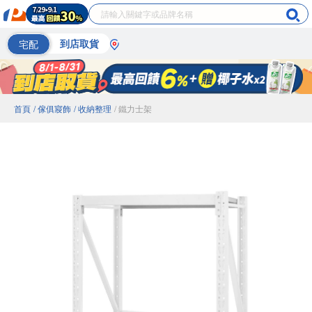
宅配
到店取貨
首頁
/ 傢俱寢飾
/ 收納整理
/ 鐵力士架