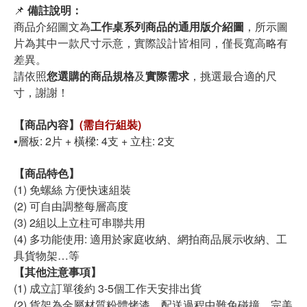
📌
備註說明：
商品介紹圖文為
工作桌系列商品的通用版介紹圖
，所示圖
片為其中一款尺寸示意，實際設計皆相同，僅長寬高略有
差異。
請依照
您選購的商品規格
及
實際需求
，挑選最合適的尺
寸，謝謝！
【商品內容】
(需自行組裝)
▪️層板: 2片 + 橫樑: 4支 + 立柱: 2支
【商品特色】
(1) 免螺絲 方便快速組裝
(2) 可自由調整每層高度
(3) 2組以上立柱可串聯共用
(4) 多功能使用: 適用於家庭收納、網拍商品展示收納、工
具貨物架…等
【其他注意事項】
(1) 成立訂單後約 3-5個工作天安排出貨
(2) 貨架為金屬材質粉體烤漆，配送過程中難免碰撞，完美