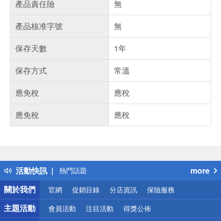
產品責任險
無
產品核准字號
無
保存天數
1年
保存方式
常溫
應免稅
應稅
應免稅
應稅
偏遠地區配送
詐騙網頁！請小心！
得獎公告
活動快訊
more
熱門話題
銀行優惠
關於我們
官網
促銷目錄
分店資訊
保險服務
偏遠地區配送
詐騙網頁！請小心！
主題活動
會員活動
注目活動
得獎公佈