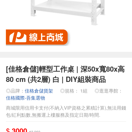
[佳格倉儲]輕型工作桌 | 深50x寬80x高
80 cm (共2層) 白 | DIY組裝商品
◎品牌：
佳格倉儲貨架
◎規格： 1組
◎逛逛專館：
佳格國際-吾集選物
商城限用信用卡支付(不納入VIP資格之累積計算),無法用錢
包/紅利點數,無搬運上樓服務及指定日期/時間.
$
3000
$3,060