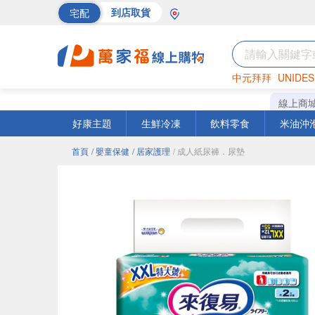
宅配
到店取貨
中元拜拜
UNIDES
巧克力
罐頭
海苔
線上商
好康主題
生鮮冷凍
飲料零食
米油沖
首頁
/ 嬰童保健
/ 居家護理
/ 成人紙尿褲．尿墊