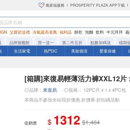
萬家福服務
PROSPERITY PLAZA APP下載
IGN
父親節送禮
冷氣最高省萬
福利品
餅乾
泡麵
飲料
中元拜拜
義
洋芋片
城
品牌旗艦館
買一送一
第二件五折
點數加碼送
檔期
泡
生活家電
熱門3C
美妝個清
嬰童保健
[箱購]來復易輕薄活力褲XXL12片 x
◎品牌：
來復易
◎規格： 12PC片 x 1 x 4PC包
本商品不參加全站現折優惠.折價券.折扣碼活動
1312
$
$1,464
促銷價