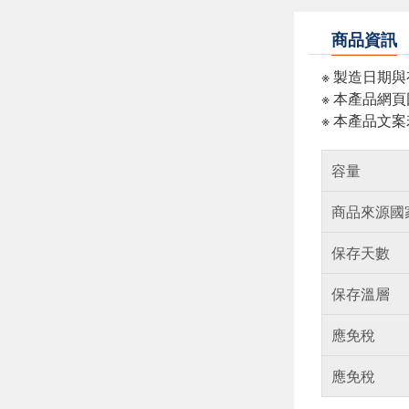
商品資訊
※ 製造日期
※ 本產品網
※ 本產品文
容量
商品來源國
保存天數
保存溫層
應免稅
應免稅