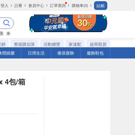
結帳
登入
註冊
會員中心
訂單查詢
購物車(0)
美
米
促銷
整箱購划算
活動總覽
家速配
超商取貨
休閒娛樂
日用生活
傢俱寢飾
服飾鞋包
 4包/箱