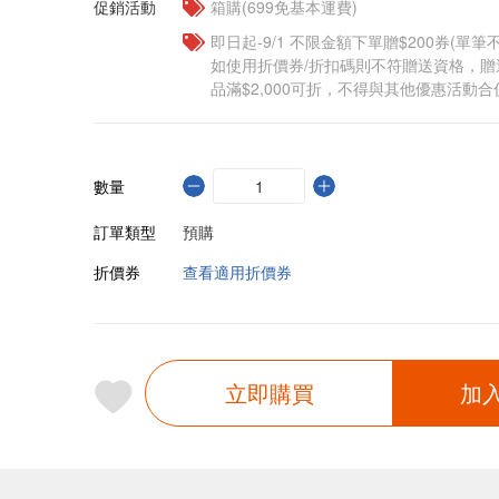
促銷活動
箱購(699免基本運費)
即日起-9/1 不限金額下單贈$200券(單
如使用折價券/折扣碼則不符贈送資格，
品滿$2,000可折，不得與其他優惠活動合
數量
訂單類型
預購
折價券
查看適用折價券
立即購買
加