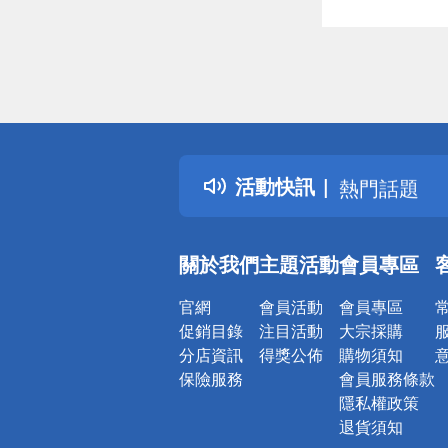
偏遠地區配
詐騙網頁！
得獎公告
活動快訊
熱門話題
銀行優惠
偏遠地區配
關於我們
主題活動
會員專區
詐騙網頁！
官網
會員活動
會員專區
促銷目錄
注目活動
大宗採購
分店資訊
得獎公佈
購物須知
保險服務
會員服務條款
隱私權政策
退貨須知