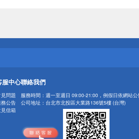
送
請小心！
送
客服中心
聯絡我們
請小心！
常見問題
服務時間：
週一至週日 09:00-21:00，例假日依網站
服務公告
公司地址：
台北市北投區大業路136號5樓 (台灣)
意見信箱