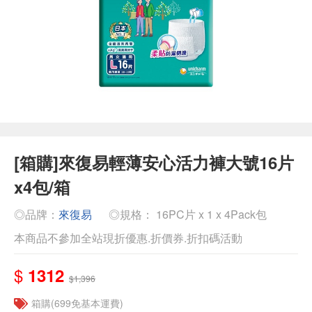
[箱購]來復易輕薄安心活力褲大號16片
x4包/箱
◎品牌：
來復易
◎規格： 16PC片 x 1 x 4Pack包
本商品不參加全站現折優惠.折價券.折扣碼活動
$
1312
$1,396
箱購(699免基本運費)