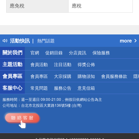
應免稅
應稅
偏遠地區配送
詐騙網頁！請小心！
得獎公告
活動快訊
more
熱門話題
銀行優惠
關於我們
官網
促銷目錄
分店資訊
保險服務
偏遠地區配送
詐騙網頁！請小心！
主題活動
會員活動
注目活動
得獎公佈
會員專區
會員專區
大宗採購
購物須知
會員服務條款
隱
客服中心
常見問題
服務公告
意見信箱
服務時間：
週一至週日 09:00-21:00，例假日依網站公告為主
公司地址：
台北市北投區大業路136號5樓 (台灣)