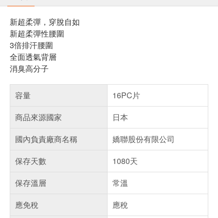
新超柔彈，穿脫自如
新超柔彈性腰圍
3倍排汗腰圍
全面透氣背層
消臭高分子
容量
16PC片
商品來源國家
日本
國內負責廠商名稱
嬌聯股份有限公司
保存天數
1080天
保存溫層
常溫
應免稅
應稅