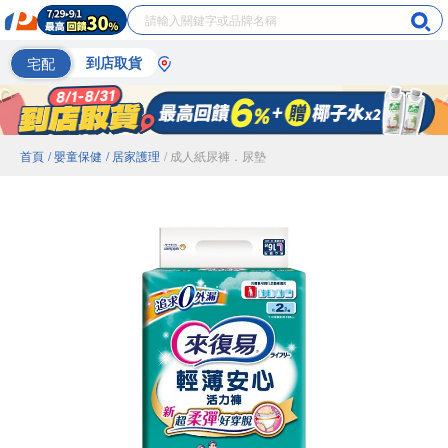
宅配
到店取貨
首頁
/ 嬰童保健
/ 居家護理
/ 成人紙尿褲．尿墊