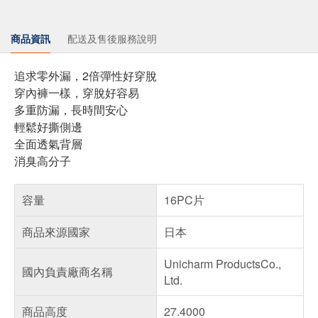
商品資訊
配送及售後服務說明
追求零外漏，2倍彈性好穿脫
穿內褲一樣，穿脫好容易
多重防漏，長時間安心
輕鬆好撕側邊
全面透氣背層
消臭高分子
容量
16PC片
商品來源國家
日本
Unicharm ProductsCo.,
國內負責廠商名稱
Ltd.
商品高度
27.4000