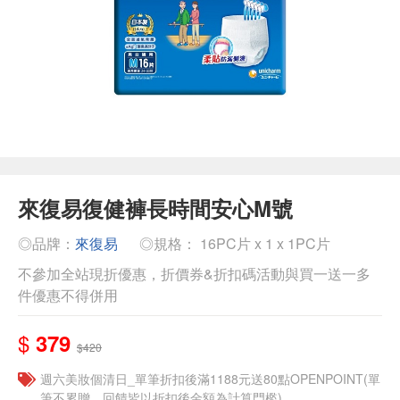
來復易復健褲長時間安心M號
◎品牌：
來復易
◎規格： 16PC片 x 1 x 1PC片
不參加全站現折優惠，折價券&折扣碼活動與買一送一多
件優惠不得併用
$
379
$420
週六美妝個清日_單筆折扣後滿1188元送80點OPENPOINT(單
筆不累贈，回饋皆以折扣後金額為計算門檻)