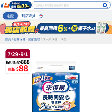
宅配
到店取貨
首頁
/ 嬰童保健
/ 居家護理
/ 成人紙尿褲．尿墊