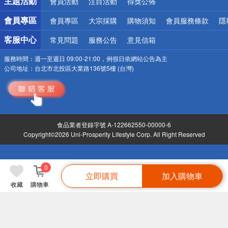
主題活動
會員活動
注目活動
得獎公佈
會員專區
會員專區
大宗採購
購物須知
會員服務條款
隱
客服中心
常見問題
服務公告
意見信箱
服務時間：
週一至週日 09:00-21:00，例假日依網站公告為主
公司地址：
台北市北投區大業路136號5樓 (台灣)
食品業者登錄字號 A-122662550-00000-6
Copyright©2026 Uni-Prosperity Lifestyle Corp. All Right Reserved
0
立即購買
加入購物車
收藏
購物車