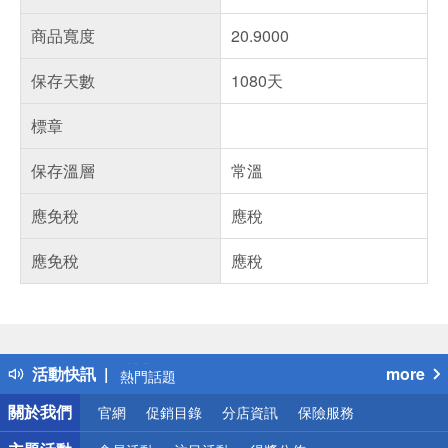
商品寬度
20.9000
保存天數
1080天
標章
保存溫層
常溫
應免稅
應稅
應免稅
應稅
偏遠地區配送
詐騙網頁！請小心！
得獎公告
活動快訊
more
熱門話題
銀行優惠
關於我們
官網
促銷目錄
分店資訊
保險服務
偏遠地區配送
詐騙網頁！請小心！