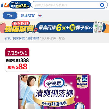
宅配
到店取貨
首頁
/ 嬰童保健
/ 居家護理
/ 成人紙尿褲．尿墊