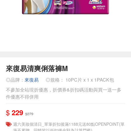
來復易清爽俐落褲M
◎品牌：
來復易
◎規格： 10PC片 x 1 x 1PACK包
不參加全站現折優惠，折價券&折扣碼活動與買一送一多
件優惠不得併用
$
229
$279
週六美妝個清日_單筆折扣後滿1188元送80點OPENPOINT(單
筆不累贈，回饋皆以折扣後金額為計算門檻)