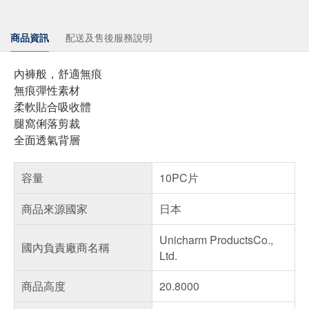
商品資訊
配送及售後服務說明
內褲般，舒適無痕
無痕彈性素材
柔軟貼合吸收體
腿窩俐落剪裁
全面透氣背層
容量
10PC片
商品來源國家
日本
Unicharm ProductsCo.,
國內負責廠商名稱
Ltd.
商品高度
20.8000