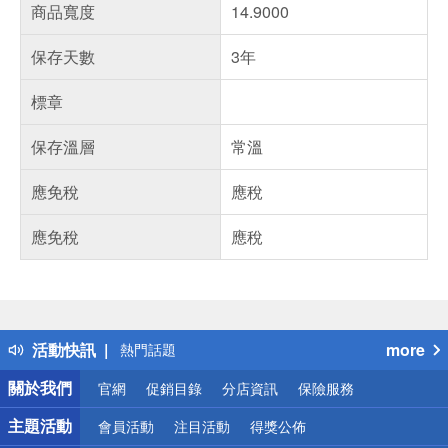
商品寬度
14.9000
保存天數
3年
標章
保存溫層
常溫
應免稅
應稅
應免稅
應稅
偏遠地區配送
詐騙網頁！請小心！
得獎公告
活動快訊
more
熱門話題
銀行優惠
關於我們
官網
促銷目錄
分店資訊
保險服務
偏遠地區配送
詐騙網頁！請小心！
主題活動
會員活動
注目活動
得獎公佈