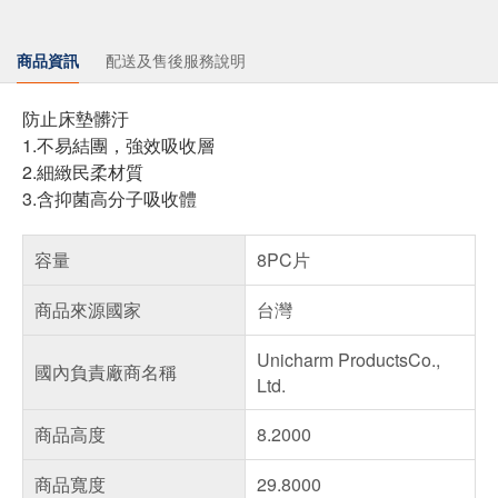
商品資訊
配送及售後服務說明
防止床墊髒汙
1.不易結團，強效吸收層
2.細緻民柔材質
3.含抑菌高分子吸收體
容量
8PC片
商品來源國家
台灣
Unicharm ProductsCo.,
國內負責廠商名稱
Ltd.
商品高度
8.2000
商品寬度
29.8000