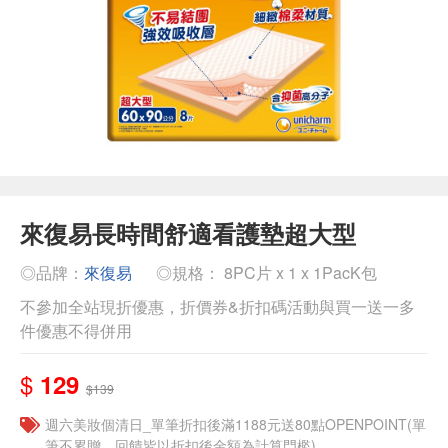
來復易長時間舒適看護墊超大型
◎品牌：
來復易
◎規格： 8PC片 x 1 x 1PacK包
不參加全站現折優惠，折價券&折扣碼活動與買一送一多
件優惠不得併用
$
129
$139
週六美妝個清日_單筆折扣後滿1188元送80點OPENPOINT(單
筆不累贈，回饋皆以折扣後金額為計算門檻)