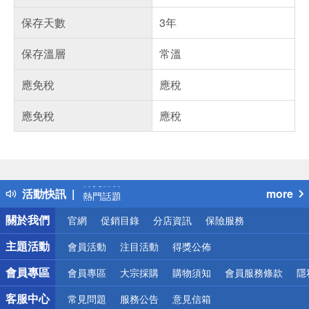
保存天數
3年
保存溫層
常溫
應免稅
應稅
應免稅
應稅
偏遠地區配送
詐騙網頁！請小心！
得獎公告
活動快訊
more
熱門話題
銀行優惠
關於我們
官網
促銷目錄
分店資訊
保險服務
偏遠地區配送
詐騙網頁！請小心！
主題活動
會員活動
注目活動
得獎公佈
會員專區
會員專區
大宗採購
購物須知
會員服務條款
隱
客服中心
常見問題
服務公告
意見信箱