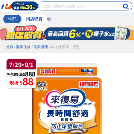
宅配
到店取貨
首頁
/ 嬰童保健
/ 居家護理
/ 成人紙尿褲．尿墊