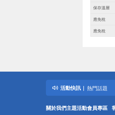
保存溫層
應免稅
應免稅
偏遠地區配
詐騙網頁！
得獎公告
活動快訊
熱門話題
銀行優惠
偏遠地區配
關於我們
主題活動
會員專區
詐騙網頁！