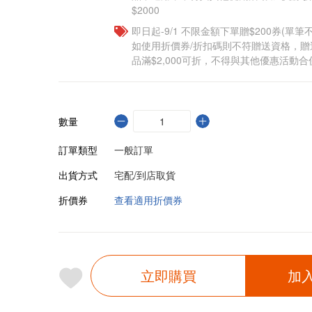
$2000
即日起-9/1 不限金額下單贈$200券(單
如使用折價券/折扣碼則不符贈送資格，
品滿$2,000可折，不得與其他優惠活動合
數量
訂單類型
一般訂單
出貨方式
宅配/到店取貨
折價券
查看適用折價券
立即購買
加