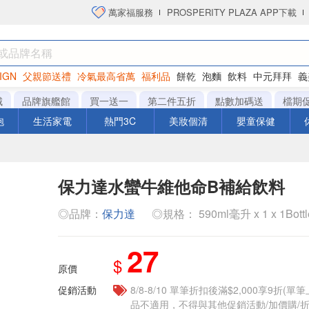
萬家福服務
PROSPERITY PLAZA APP下載
IGN
父親節送禮
冷氣最高省萬
福利品
餅乾
泡麵
飲料
中元拜拜
義
洋芋片
城
品牌旗艦館
買一送一
第二件五折
點數加碼送
檔期
泡
生活家電
熱門3C
美妝個清
嬰童保健
保力達水蠻牛維他命B補給飲料
◎品牌：
保力達
◎規格： 590ml毫升 x 1 x 1Bott
27
$
原價
促銷活動
8/8-8/10 單筆折扣後滿$2,000享9折(單
品不適用，不得與其他促銷活動/加價購/折