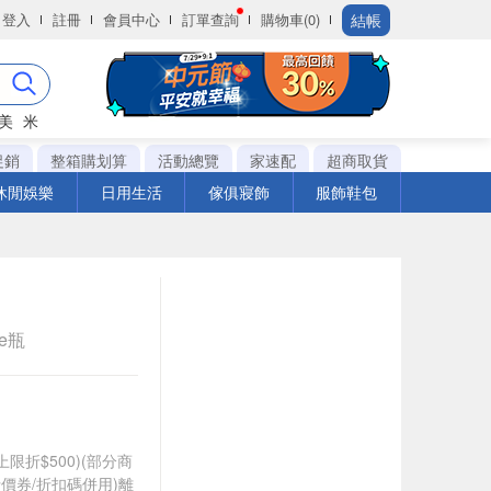
結帳
登入
註冊
會員中心
訂單查詢
購物車(0)
美
米
促銷
整箱購划算
活動總覽
家速配
超商取貨
休閒娛樂
日用生活
傢俱寢飾
服飾鞋包
le瓶
筆上限折$500)(部分商
價券/折扣碼併用)離