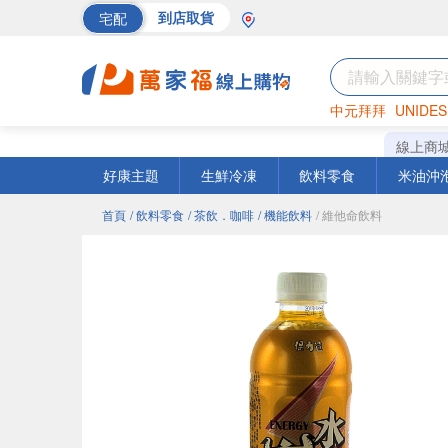
宅配
到店取貨
中元拜拜
UNIDES
巧克力
罐頭
海苔
線上商
好康主題
生鮮冷凍
飲料零食
米油沖
首頁
/ 飲料零食
/ 茶飲．咖啡
/ 機能飲料
/ 維他命飲料