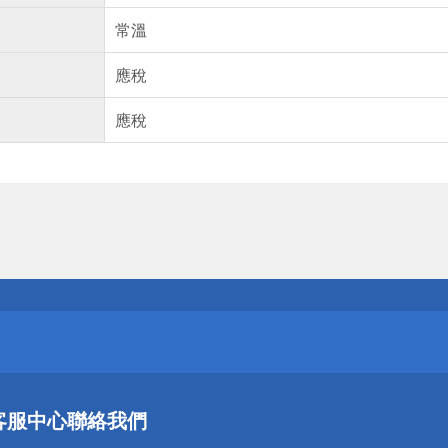
常溫
應稅
應稅
送
請小心！
送
客服中心
聯絡我們
請小心！