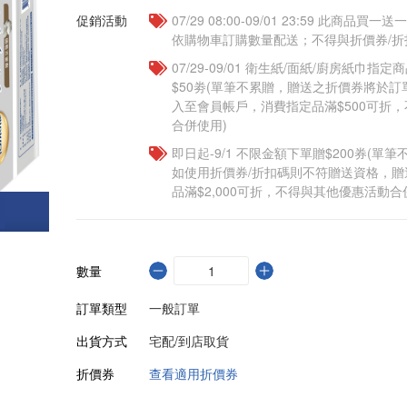
促銷活動
07/29 08:00-09/01 23:59 此商品
依購物車訂購數量配送；不得與折價券/折
07/29-09/01 衛生紙/面紙/廚房紙巾指
$50劵(單筆不累贈，贈送之折價券將於訂
入至會員帳戶，消費指定品滿$500可折
合併使用)
即日起-9/1 不限金額下單贈$200券(單
如使用折價券/折扣碼則不符贈送資格，
品滿$2,000可折，不得與其他優惠活動合
數量
訂單類型
一般訂單
出貨方式
宅配/到店取貨
折價券
查看適用折價券