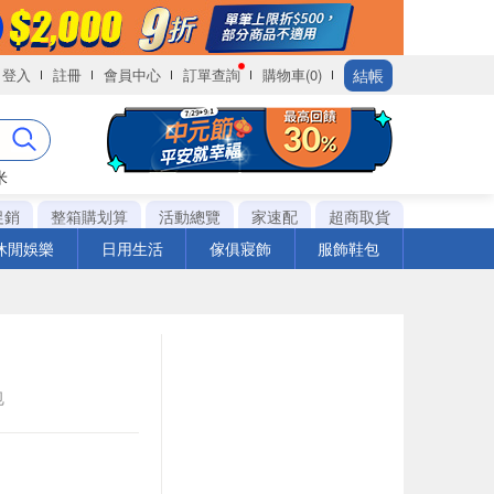
結帳
登入
註冊
會員中心
訂單查詢
購物車(0)
米
促銷
整箱購划算
活動總覽
家速配
超商取貨
休閒娛樂
日用生活
傢俱寢飾
服飾鞋包
包