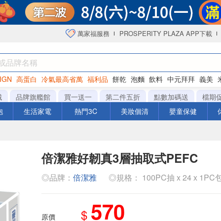
萬家福服務
PROSPERITY PLAZA APP下載
IGN
高蛋白
冷氣最高省萬
福利品
餅乾
泡麵
飲料
中元拜拜
義美
海苔
城
品牌旗艦館
買一送一
第二件五折
點數加碼送
檔期
泡
生活家電
熱門3C
美妝個清
嬰童保健
倍潔雅好韌真3層抽取式PEFC
◎品牌：
倍潔雅
◎規格： 100PC抽 x 24 x 1PC
570
$
原價