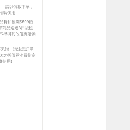
買一送一， 請以偶數下單，
扣碼併用
定商品折扣後滿$599贈
單商品送達3日後匯
，不得與其他優惠活動
筆不累贈，請注意訂單
贈送之折價券消費指定
併使用)