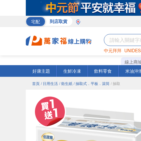
宅配
到店取貨
中元拜拜
UNIDES
巧克力
罐頭
咖啡
線上商
好康主題
生鮮冷凍
飲料零食
米油沖
首頁
/ 日用生活
/ 衛生紙
/ 抽取式．平板．滾筒
/ 抽取