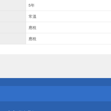
5年
常溫
應稅
應稅
送
請小心！
送