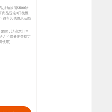
定商品折扣後滿$599贈
單商品送達3日後匯
，不得與其他優惠活動
筆不累贈，請注意訂單
贈送之折價券消費指定
併使用)