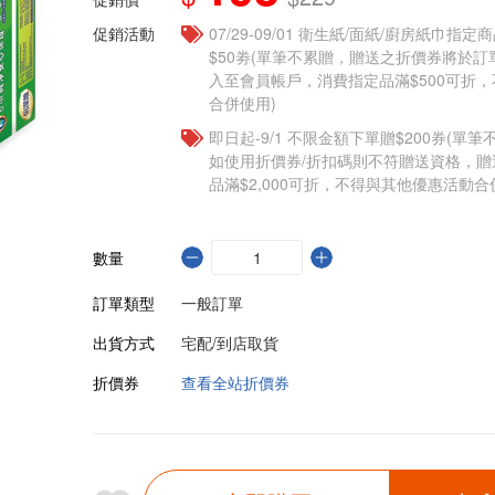
促銷活動
07/29-09/01 衛生紙/面紙/廚房紙巾指
$50劵(單筆不累贈，贈送之折價券將於訂
入至會員帳戶，消費指定品滿$500可折
合併使用)
即日起-9/1 不限金額下單贈$200券(單
如使用折價券/折扣碼則不符贈送資格，
品滿$2,000可折，不得與其他優惠活動合
數量
訂單類型
一般訂單
出貨方式
宅配/到店取貨
折價券
查看全站折價券