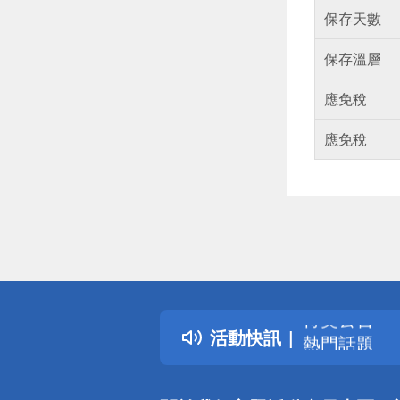
保存天數
保存溫層
應免稅
應免稅
偏遠地區配
詐騙網頁！
得獎公告
活動快訊
熱門話題
銀行優惠
偏遠地區配