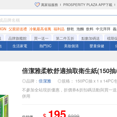
萬家福服務
PROSPERITY PLAZA APP下載
IGN
父親節送禮
冷氣最高省萬
福利品
餅乾
泡麵
飲料
中元拜拜
義
衛生紙
城
品牌旗艦館
買一送一
第二件五折
點數加碼送
檔期
泡
生活家電
熱門3C
美妝個清
嬰童保健
倍潔雅柔軟舒適抽取衛生紙(150抽/
◎品牌：
倍潔雅
◎規格： 150PC抽 x 1 x 14PC
不參加全站現折優惠，折價券&折扣碼活動與買一
併用
195
$
$229
促銷價