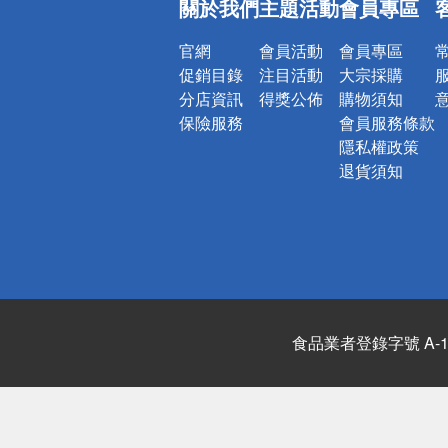
關於我們
主題活動
會員專區
詐騙網頁！
官網
會員活動
會員專區
促銷目錄
注目活動
大宗採購
分店資訊
得獎公佈
購物須知
保險服務
會員服務條款
隱私權政策
退貨須知
食品業者登錄字號 A-122