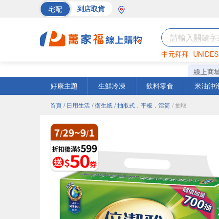
宅配
到店取貨
中元拜拜
UNIDES
海苔
巧克力
罐頭
線上商
好康主題
生鮮冷凍
飲料零食
米油沖
首頁
/ 日用生活
/ 衛生紙
/ 抽取式．平板．滾筒
/ 抽取