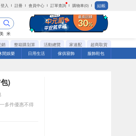
結帳
登入
註冊
會員中心
訂單查詢
購物車(0)
美
米
促銷
整箱購划算
活動總覽
家速配
超商取貨
休閒娛樂
日用生活
傢俱寢飾
服飾鞋包
包)
包
送一多件優惠不得