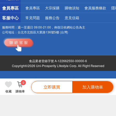
會員專區
會員專區
大宗採購
購物須知
會員服務條款
隱
客服中心
常見問題
服務公告
意見信箱
服務時間：
週一至週日 09:00-21:00，例假日依網站公告為主
公司地址：
台北市北投區大業路136號5樓 (台灣)
食品業者登錄字號 A-122662550-00000-6
Copyright©2026 Uni-Prosperity Lifestyle Corp. All Right Reserved
0
立即購買
加入購物車
收藏
購物車