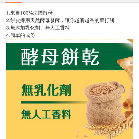
1.來自100%法國酵母
2.餅皮採用天然酵母發酵，讓你越嚼越香的蘇打餅
3.無添加乳化劑、無人工香料
4.簡單的成份