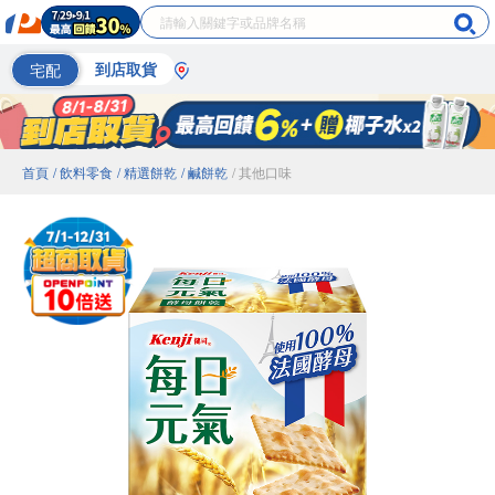
宅配
到店取貨
首頁
/ 飲料零食
/ 精選餅乾
/ 鹹餅乾
/ 其他口味