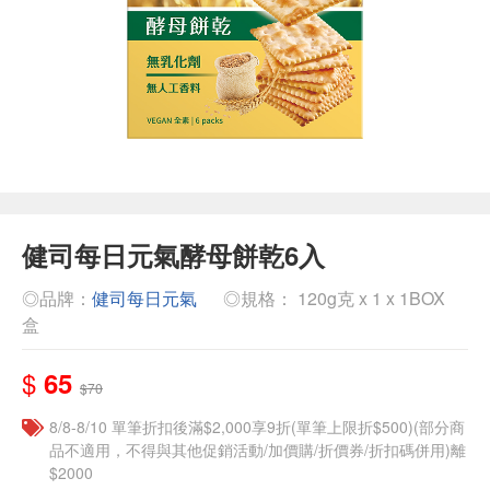
健司每日元氣酵母餅乾6入
◎品牌：
健司每日元氣
◎規格： 120g克 x 1 x 1BOX
盒
$
65
$70
8/8-8/10 單筆折扣後滿$2,000享9折(單筆上限折$500)(部分商
品不適用，不得與其他促銷活動/加價購/折價券/折扣碼併用)離
$2000