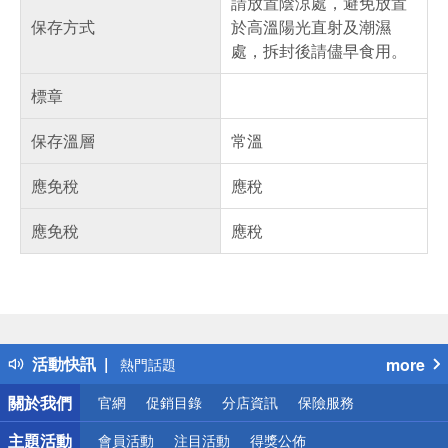
請放置陰涼處，避免放置
保存方式
於高溫陽光直射及潮濕
處，拆封後請儘早食用。
標章
保存溫層
常溫
應免稅
應稅
應免稅
應稅
偏遠地區配送
詐騙網頁！請小心！
得獎公告
活動快訊
more
熱門話題
銀行優惠
關於我們
官網
促銷目錄
分店資訊
保險服務
偏遠地區配送
詐騙網頁！請小心！
主題活動
會員活動
注目活動
得獎公佈