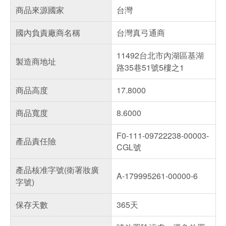
商品來源國家
台灣
國內負責廠商名稱
台灣真弓通商
11492台北市內湖區基湖
製造商地址
路35巷51號5樓之1
商品高度
17.8000
商品寬度
8.6000
F0-111-09722238-00003-
產品責任險
CGL號
產品核准字號(衛署妝廣
A-179995261-00000-6
字號)
保存天數
365天