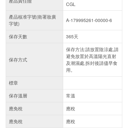
產品責任險
CGL
產品核准字號(衛署妝廣
A-179995261-00000-6
字號)
保存天數
365天
保存方法:請放置陰涼處,請
避免放置於高溫陽光直射
保存方式
及潮濕處,拆封後請儘早食
用。
標章
保存溫層
常溫
應免稅
應稅
應免稅
應稅