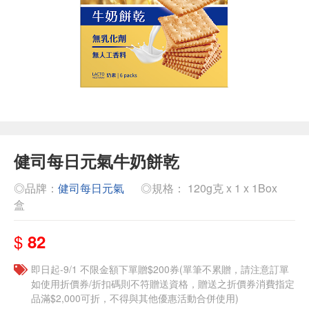
健司每日元氣牛奶餅乾
◎品牌：
健司每日元氣
◎規格： 120g克 x 1 x 1Box
盒
$
82
即日起-9/1 不限金額下單贈$200券(單筆不累贈，請注意訂單
如使用折價券/折扣碼則不符贈送資格，贈送之折價券消費指定
品滿$2,000可折，不得與其他優惠活動合併使用)