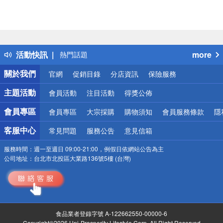
偏遠地區配送
詐騙網頁！請小心！
得獎公告
活動快訊
more
熱門話題
銀行優惠
關於我們
官網
促銷目錄
分店資訊
保險服務
偏遠地區配送
詐騙網頁！請小心！
主題活動
會員活動
注目活動
得獎公佈
會員專區
會員專區
大宗採購
購物須知
會員服務條款
隱
客服中心
常見問題
服務公告
意見信箱
服務時間：
週一至週日 09:00-21:00，例假日依網站公告為主
公司地址：
台北市北投區大業路136號5樓 (台灣)
食品業者登錄字號 A-122662550-00000-6
Copyright©2026 Uni-Prosperity Lifestyle Corp. All Right Reserved