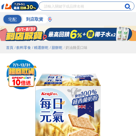
宅配
到店取貨
首頁
/ 飲料零食
/ 精選餅乾
/ 甜餅乾
/ 奶油雞蛋口味