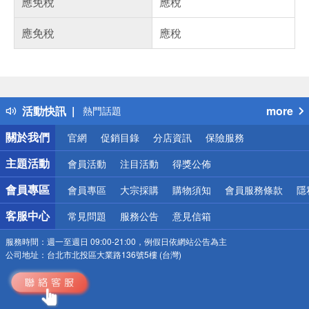
應免稅
應稅
應免稅
應稅
偏遠地區配送
詐騙網頁！請小心！
得獎公告
活動快訊
more
熱門話題
銀行優惠
關於我們
官網
促銷目錄
分店資訊
保險服務
偏遠地區配送
詐騙網頁！請小心！
主題活動
會員活動
注目活動
得獎公佈
會員專區
會員專區
大宗採購
購物須知
會員服務條款
隱
客服中心
常見問題
服務公告
意見信箱
服務時間：
週一至週日 09:00-21:00，例假日依網站公告為主
公司地址：
台北市北投區大業路136號5樓 (台灣)