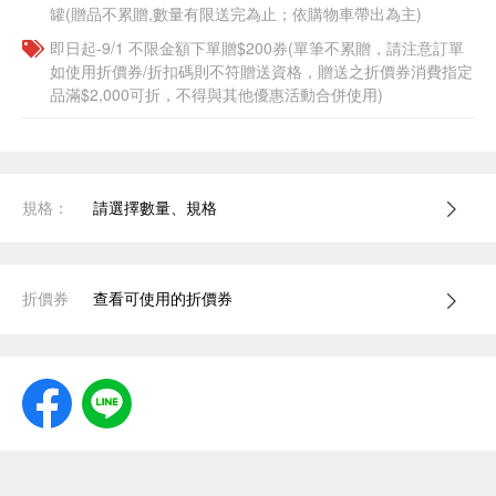
罐(贈品不累贈,數量有限送完為止；依購物車帶出為主)
即日起-9/1 不限金額下單贈$200券(單筆不累贈，請注意訂單
如使用折價券/折扣碼則不符贈送資格，贈送之折價券消費指定
品滿$2,000可折，不得與其他優惠活動合併使用)
規格：
請選擇數量、規格
折價券
查看可使用的折價券