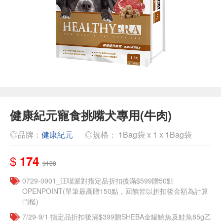
健康紀元寵食挑嘴犬專用(牛肉)
◎品牌：
健康紀元
◎規格： 1Bag袋 x 1 x 1Bag袋
$
174
$188
0729-0901_汪喵派對指定品折扣後滿$599贈50點
OPENPOINT(單筆最高贈150點，回饋皆以折扣後金額為計算
門檻)
7/29-9/1 指定品折扣後滿$399贈SHEBA金罐鮪魚及鮭魚85g乙