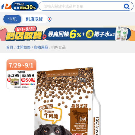
宅配
到店取貨
首頁
/ 休閒娛樂
/ 寵物用品
/ 狗狗食品