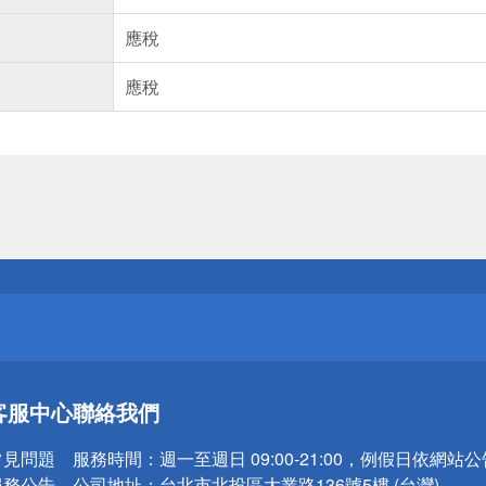
應稅
應稅
送
請小心！
送
客服中心
聯絡我們
請小心！
常見問題
服務時間：
週一至週日 09:00-21:00，例假日依網站
服務公告
公司地址：
台北市北投區大業路136號5樓 (台灣)