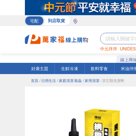
宅配
到店取貨
中元拜拜
UNIDES
巧克力
罐頭
海苔
線上商
好康主題
生鮮冷凍
飲料零食
米油沖
首頁
/ 日用生活
/ 家庭清潔 殺蟲
/ 家用清潔
/ 其它類洗潔劑