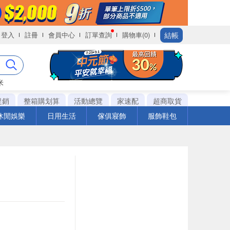
結帳
登入
註冊
會員中心
訂單查詢
購物車(0)
米
促銷
整箱購划算
活動總覽
家速配
超商取貨
休閒娛樂
日用生活
傢俱寢飾
服飾鞋包