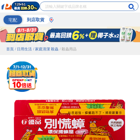
宅配
到店取貨
首頁
/ 日用生活
/ 家庭清潔 殺蟲
/ 殺蟲用品