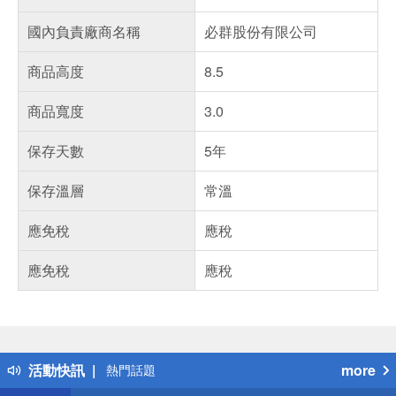
國內負責廠商名稱
必群股份有限公司
商品高度
8.5
商品寬度
3.0
保存天數
5年
保存溫層
常溫
應免稅
應稅
應免稅
應稅
偏遠地區配送
詐騙網頁！請小心！
得獎公告
活動快訊
more
熱門話題
銀行優惠