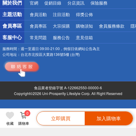
關於我們
官網
促銷目錄
分店資訊
保險服務
偏遠地區配送
詐騙網頁！請小心！
主題活動
會員活動
注目活動
得獎公佈
會員專區
會員專區
大宗採購
購物須知
會員服務條款
隱
客服中心
常見問題
服務公告
意見信箱
服務時間：
週一至週日 09:00-21:00，例假日依網站公告為主
公司地址：
台北市北投區大業路136號5樓 (台灣)
食品業者登錄字號 A-122662550-00000-6
Copyright©2026 Uni-Prosperity Lifestyle Corp. All Right Reserved
0
立即購買
加入購物車
收藏
購物車