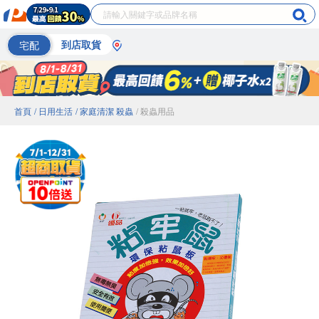
宅配
到店取貨
首頁
/ 日用生活
/ 家庭清潔 殺蟲
/ 殺蟲用品