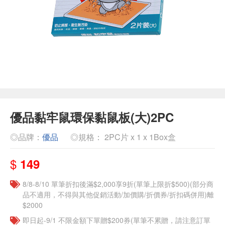
優品黏牢鼠環保黏鼠板(大)2PC
◎品牌：
優品
◎規格： 2PC片 x 1 x 1Box盒
$
149
8/8-8/10 單筆折扣後滿$2,000享9折(單筆上限折$500)(部分商
品不適用，不得與其他促銷活動/加價購/折價券/折扣碼併用)離
$2000
即日起-9/1 不限金額下單贈$200券(單筆不累贈，請注意訂單