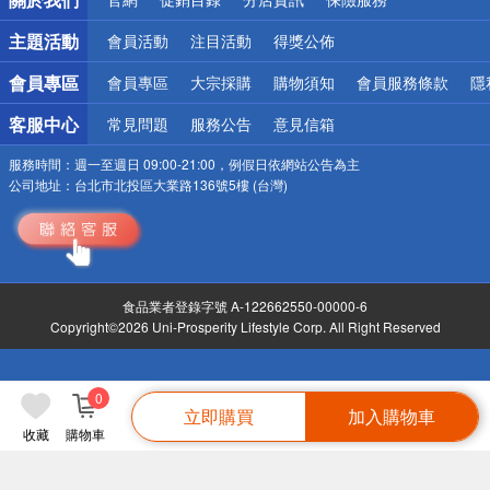
偏遠地區配送
詐騙網頁！請小心！
主題活動
會員活動
注目活動
得獎公佈
會員專區
會員專區
大宗採購
購物須知
會員服務條款
隱
客服中心
常見問題
服務公告
意見信箱
服務時間：
週一至週日 09:00-21:00，例假日依網站公告為主
公司地址：
台北市北投區大業路136號5樓 (台灣)
食品業者登錄字號 A-122662550-00000-6
Copyright©2026 Uni-Prosperity Lifestyle Corp. All Right Reserved
0
立即購買
加入購物車
收藏
購物車