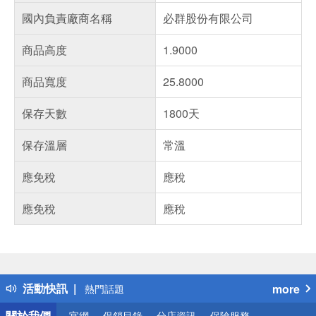
國內負責廠商名稱
必群股份有限公司
商品高度
1.9000
商品寬度
25.8000
保存天數
1800天
保存溫層
常溫
應免稅
應稅
應免稅
應稅
偏遠地區配送
詐騙網頁！請小心！
得獎公告
活動快訊
more
熱門話題
銀行優惠
關於我們
官網
促銷目錄
分店資訊
保險服務