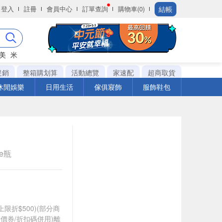
結帳
登入
註冊
會員中心
訂單查詢
購物車(0)
美
米
促銷
整箱購划算
活動總覽
家速配
超商取貨
休閒娛樂
日用生活
傢俱寢飾
服飾鞋包
le瓶
筆上限折$500)(部分商
價券/折扣碼併用)離