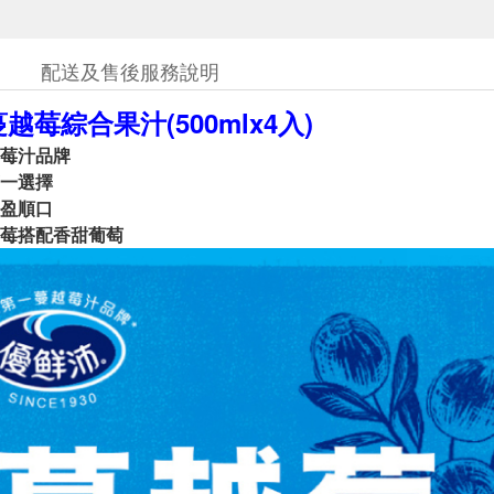
配送及售後服務說明
越莓綜合果汁(500mlx4入)
莓汁品牌
一選擇
盈順口
莓搭配香甜葡萄