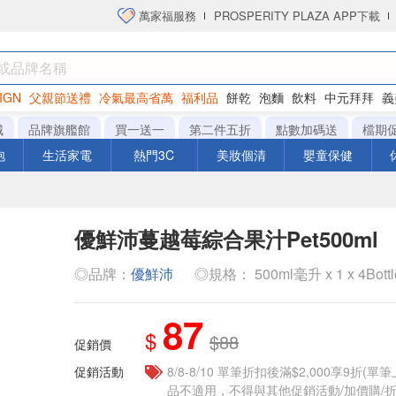
萬家福服務
PROSPERITY PLAZA APP下載
IGN
父親節送禮
冷氣最高省萬
福利品
餅乾
泡麵
飲料
中元拜拜
義
洋芋片
城
品牌旗艦館
買一送一
第二件五折
點數加碼送
檔期
泡
生活家電
熱門3C
美妝個清
嬰童保健
優鮮沛蔓越莓綜合果汁Pet500ml
◎品牌：
優鮮沛
◎規格： 500ml毫升 x 1 x 4Bott
87
$
$88
促銷價
促銷活動
8/8-8/10 單筆折扣後滿$2,000享9折(單
品不適用，不得與其他促銷活動/加價購/折