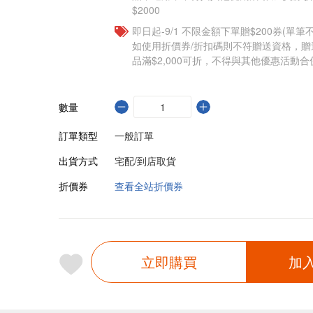
$2000
即日起-9/1 不限金額下單贈$200券(單
如使用折價券/折扣碼則不符贈送資格，
品滿$2,000可折，不得與其他優惠活動合
數量
訂單類型
一般訂單
出貨方式
宅配/到店取貨
折價券
查看全站折價券
立即購買
加