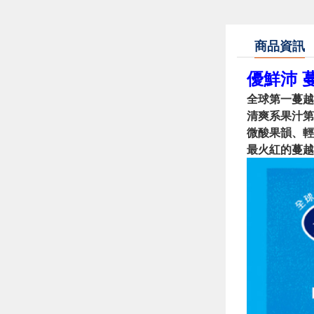
商品資訊
優鮮沛 蔓
全球第一蔓越
清爽系果汁第
微酸果韻、輕
最火紅的蔓越