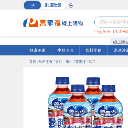
宅配
到店取貨
中元拜拜
UNIDES
巧克力
罐頭
海苔
線上商
好康主題
生鮮冷凍
飲料零食
米油沖
首頁
/ 飲料零食
/ 果汁．養生
/ 蔬果汁
/ 其它