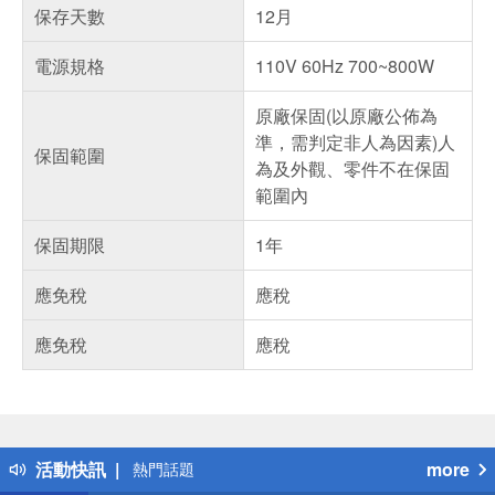
保存天數
12月
電源規格
110V 60Hz 700~800W
原廠保固(以原廠公佈為
準，需判定非人為因素)人
保固範圍
為及外觀、零件不在保固
範圍內
保固期限
1年
應免稅
應稅
應免稅
應稅
偏遠地區配送
詐騙網頁！請小心！
得獎公告
活動快訊
more
熱門話題
銀行優惠