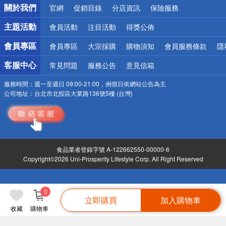
關於我們
官網
促銷目錄
分店資訊
保險服務
偏遠地區配送
詐騙網頁！請小心！
主題活動
會員活動
注目活動
得獎公佈
會員專區
會員專區
大宗採購
購物須知
會員服務條款
隱
客服中心
常見問題
服務公告
意見信箱
服務時間：
週一至週日 09:00-21:00，例假日依網站公告為主
公司地址：
台北市北投區大業路136號5樓 (台灣)
食品業者登錄字號 A-122662550-00000-6
Copyright©2026 Uni-Prosperity Lifestyle Corp. All Right Reserved
0
立即購買
加入購物車
收藏
購物車