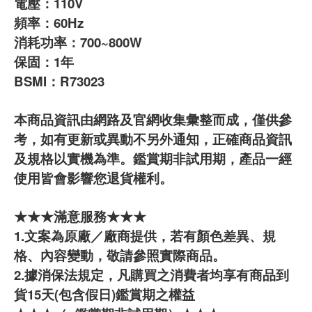
電壓：110V
頻率：60Hz
消耗功率：700~800W
保固：1年
BSMI：R73023
本商品資訊由網路及官網收集彙整而成，僅供參
考，如有更新或異動不另外通知，正確商品資訊
及規格以實機為準。鑑賞期非試用期，產品一經
使用皆會影響您退貨權利。
★★★滿意服務★★★
1.文案為原廠／廠商提供，若有顏色差異、規
格、內容變動，敬請參照實際商品。
2.據消保法規定，凡購買之消費者均享有商品到
貨15天(包含假日)鑑賞期之權益