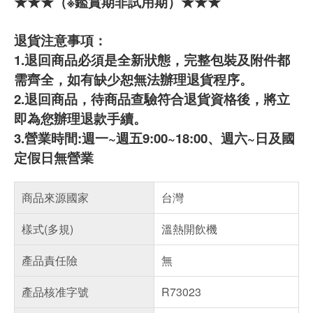
★★★（※鑑賞期非試用期）★★★
退貨注意事項：
1.退回商品必須是全新狀態，完整包裝及附件都
需齊全，如有缺少恕無法辦理退貨程序。
2.退回商品，待商品查驗符合退貨資格後，將立
即為您辦理退款手續。
3.營業時間:週一~週五9:00~18:00、週六~日及國
定假日無營業
商品來源國家
台灣
樣式(多規)
溫熱開飲機
產品責任險
無
產品核准字號
R73023