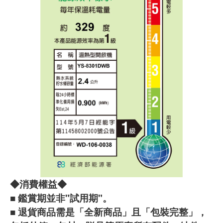
◆消費權益◆
■ 鑑賞期並非"試用期"。
■ 退貨商品需是「全新商品」且「包裝完整」，