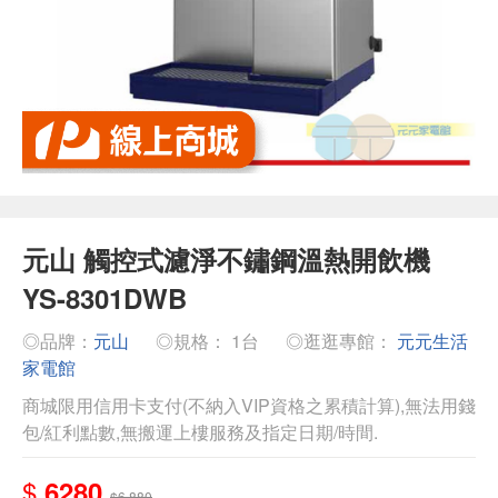
元山 觸控式濾淨不鏽鋼溫熱開飲機
YS-8301DWB
◎品牌：
元山
◎規格： 1台
◎逛逛專館：
元元生活
家電館
商城限用信用卡支付(不納入VIP資格之累積計算),無法用錢
包/紅利點數,無搬運上樓服務及指定日期/時間.
$
6280
$6,880