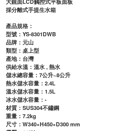
大鏡面LCD觸控式平板面板
採分離式手提生水箱
產品規格：
型號：YS-8301DWB
品牌：元山
類型：桌上型
產地：台灣
供給水溫：溫水 , 熱水
儲水總容量：7公升~8公升
熱水儲水容量：2.4L
溫水儲水容量：1.5L
冰水儲水容量：-
材質：SUS304不鏽鋼
重量：7.2kg
尺寸：W340×H450×D300 mm