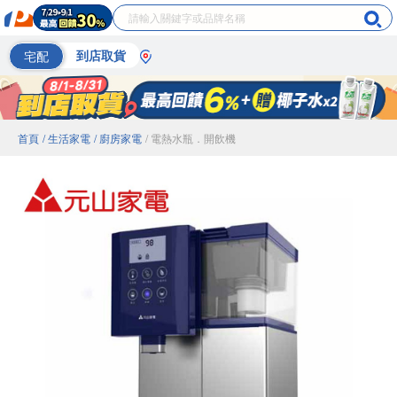
宅配
到店取貨
首頁
/ 生活家電
/ 廚房家電
/ 電熱水瓶．開飲機