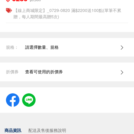
【線上商城限定】_0729-0820 滿$2200送100點(單筆不累
贈，每人期間最高贈5次)
規格：
請選擇數量、規格
折價券
查看可使用的折價券
商品資訊
配送及售後服務說明