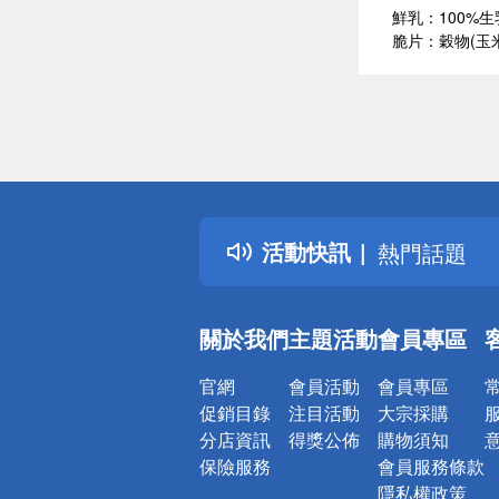
鮮乳：100%生
脆片：穀物(玉
偏遠地區配
詐騙網頁！
得獎公告
活動快訊
熱門話題
銀行優惠
偏遠地區配
關於我們
主題活動
會員專區
詐騙網頁！
官網
會員活動
會員專區
促銷目錄
注目活動
大宗採購
分店資訊
得獎公佈
購物須知
保險服務
會員服務條款
隱私權政策