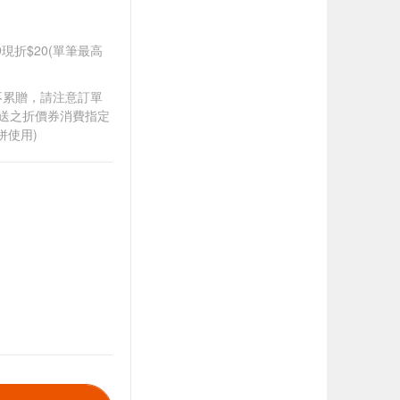
99現折$20(單筆最高
筆不累贈，請注意訂單
贈送之折價券消費指定
併使用)