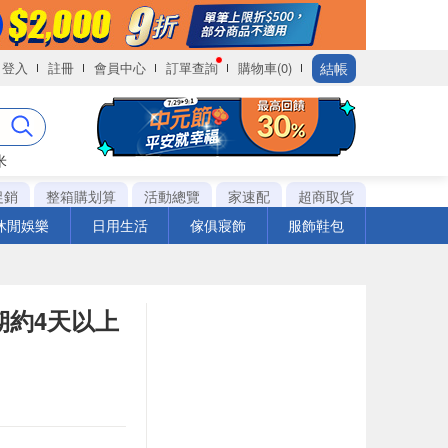
結帳
登入
註冊
會員中心
訂單查詢
購物車(0)
米
促銷
整箱購划算
活動總覽
家速配
超商取貨
休閒娛樂
日用生活
傢俱寢飾
服飾鞋包
期約4天以上