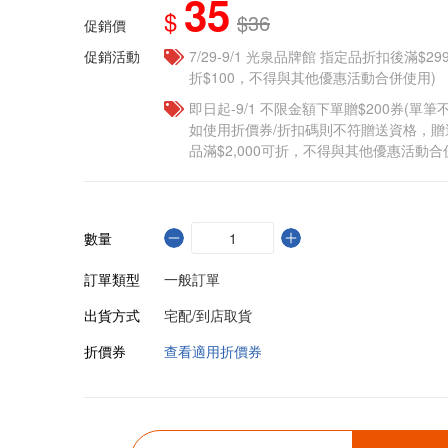
35
$
$36
促銷價
促銷活動
7/29-9/1 光泉品牌館 指定品折扣後滿$2
折$100，不得與其他優惠活動合併使用)
即日起-9/1 不限金額下單贈$200券(單
如使用折價券/折扣碼則不符贈送資格，
品滿$2,000可折，不得與其他優惠活動合
數量
訂單類型
一般訂單
出貨方式
宅配/到店取貨
折價券
查看適用折價券