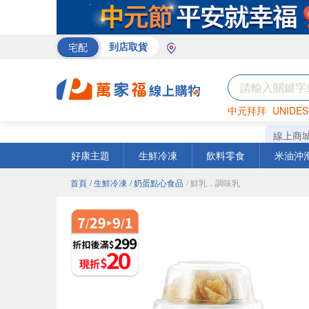
宅配
到店取貨
中元拜拜
UNIDES
巧克力
罐頭
咖啡
線上商
好康主題
生鮮冷凍
飲料零食
米油沖
首頁
/ 生鮮冷凍
/ 奶蛋點心食品
/ 鮮乳．調味乳