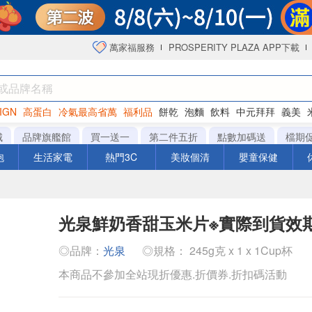
萬家福服務
PROSPERITY PLAZA APP下載
IGN
高蛋白
冷氣最高省萬
福利品
餅乾
泡麵
飲料
中元拜拜
義美
海苔
城
品牌旗艦館
買一送一
第二件五折
點數加碼送
檔期
泡
生活家電
熱門3C
美妝個清
嬰童保健
光泉鮮奶香甜玉米片※實際到貨效
◎品牌：
光泉
◎規格： 245g克 x 1 x 1Cup杯
本商品不參加全站現折優惠.折價券.折扣碼活動