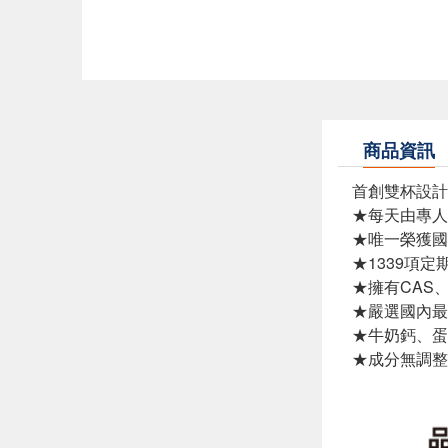
商品資訊
首創雙杯設計
★每天由專人
★唯一榮獲國
★1339項定
★擁有CAS
★嚴選國內最
★牛奶鈣、蛋
★成分無調整