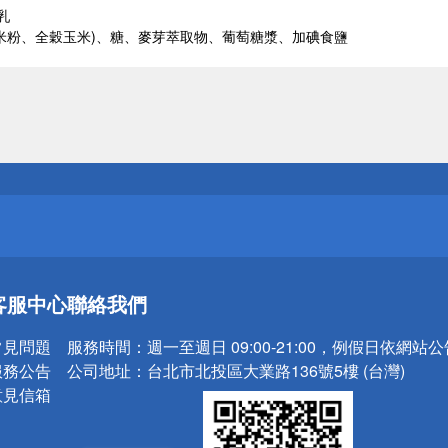
乳
米粉、全穀玉米)、糖、麥芽萃取物、葡萄糖漿、加碘食鹽
送
請小心！
送
客服中心
聯絡我們
請小心！
常見問題
服務時間：
週一至週日 09:00-21:00，例假日依網站
服務公告
公司地址：
台北市北投區大業路136號5樓 (台灣)
意見信箱