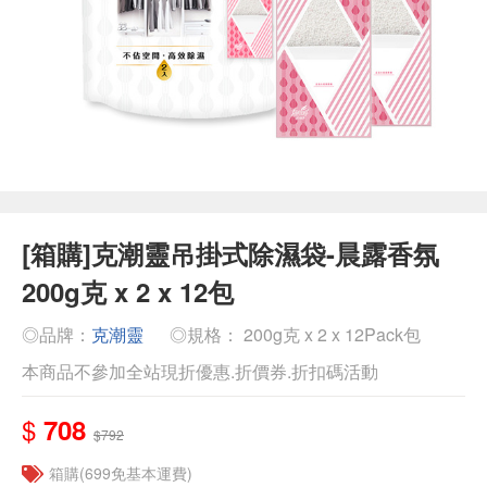
[箱購]克潮靈吊掛式除濕袋-晨露香氛
200g克 x 2 x 12包
◎品牌：
克潮靈
◎規格： 200g克 x 2 x 12Pack包
本商品不參加全站現折優惠.折價券.折扣碼活動
$
708
$792
箱購(699免基本運費)