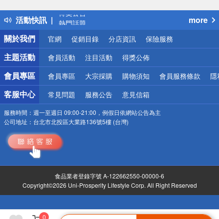
得獎公告
活動快訊
more
熱門話題
銀行優惠
關於我們
官網
促銷目錄
分店資訊
保險服務
偏遠地區配送
詐騙網頁！請小心！
主題活動
會員活動
注目活動
得獎公佈
會員專區
會員專區
大宗採購
購物須知
會員服務條款
隱
客服中心
常見問題
服務公告
意見信箱
服務時間：
週一至週日 09:00-21:00，例假日依網站公告為主
公司地址：
台北市北投區大業路136號5樓 (台灣)
食品業者登錄字號 A-122662550-00000-6
Copyright©2026 Uni-Prosperity Lifestyle Corp. All Right Reserved
0