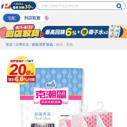
宅配
到店取貨
首頁
/ 日用生活
/ 家庭清潔 殺蟲
/ 除濕．香氛