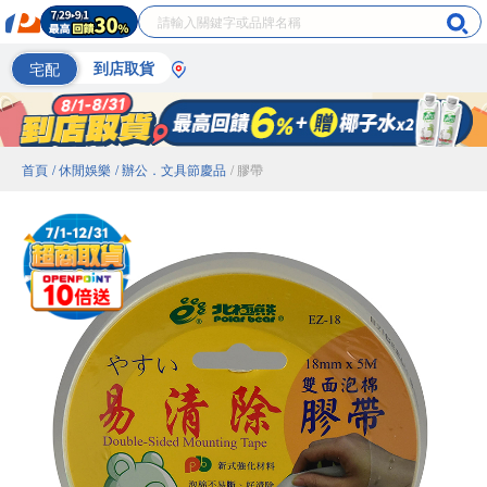
宅配
到店取貨
首頁
/ 休閒娛樂
/ 辦公．文具節慶品
/ 膠帶