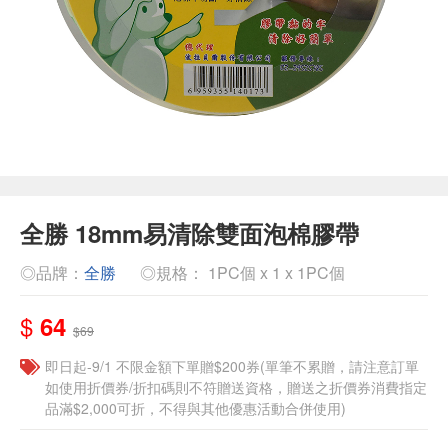
全勝 18mm易清除雙面泡棉膠帶
◎品牌：
全勝
◎規格： 1PC個 x 1 x 1PC個
$
64
$69
即日起-9/1 不限金額下單贈$200券(單筆不累贈，請注意訂單
如使用折價券/折扣碼則不符贈送資格，贈送之折價券消費指定
品滿$2,000可折，不得與其他優惠活動合併使用)