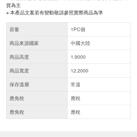
貨為主
※ 本產品文案若有變動敬請參照實際商品為準
容量
1PC個
商品來源國家
中國大陸
商品高度
1.9000
商品寬度
12.2000
保存溫層
常溫
應免稅
應稅
應免稅
應稅
偏遠地區配送
詐騙網頁！請小心！