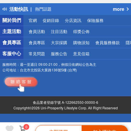
得獎公告
活動快訊
more
熱門話題
銀行優惠
關於我們
官網
促銷目錄
分店資訊
保險服務
偏遠地區配送
詐騙網頁！請小心！
主題活動
會員活動
注目活動
得獎公佈
會員專區
會員專區
大宗採購
購物須知
會員服務條款
隱
客服中心
常見問題
服務公告
意見信箱
服務時間：
週一至週日 09:00-21:00，例假日依網站公告為主
公司地址：
台北市北投區大業路136號5樓 (台灣)
食品業者登錄字號 A-122662550-00000-6
Copyright©2026 Uni-Prosperity Lifestyle Corp. All Right Reserved
0