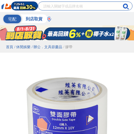
宅配
到店取貨
首頁
/ 休閒娛樂
/ 辦公．文具節慶品
/ 膠帶