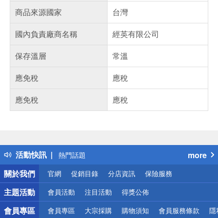
商品來源國家
台灣
國內負責廠商名稱
經英有限公司
保存溫層
常溫
應免稅
應稅
應免稅
應稅
偏遠地區配送
詐騙網頁！請小心！
得獎公告
活動快訊
more
熱門話題
銀行優惠
關於我們
官網
促銷目錄
分店資訊
保險服務
偏遠地區配送
詐騙網頁！請小心！
主題活動
會員活動
注目活動
得獎公佈
會員專區
會員專區
大宗採購
購物須知
會員服務條款
隱