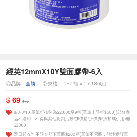
經英12mmX10Y雙面膠帶-6入
◎品牌：
全勝
◎規格： 1Set組 x 1 x 1Set組
$
69
$75
8/8-8/10 單筆折扣後滿$2,000享9折(單筆上限折$500)(部分商
品不適用，不得與其他促銷活動/加價購/折價券/折扣碼併用)離
$2000
即日起-9/1 不限金額下單贈$200券(單筆不累贈，請注意訂單