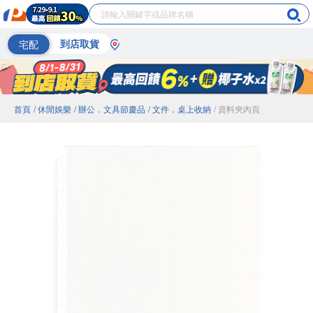
宅配
到店取貨
首頁
/ 休閒娛樂
/ 辦公．文具節慶品
/ 文件．桌上收納
/ 資料夾內頁