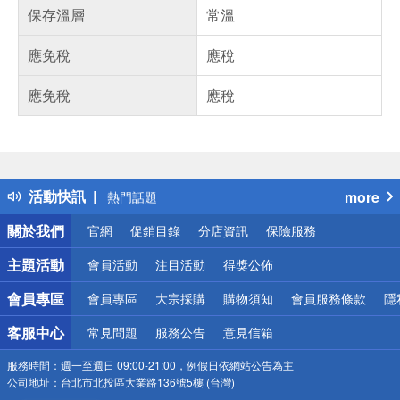
保存溫層
常溫
應免稅
應稅
應免稅
應稅
偏遠地區配送
詐騙網頁！請小心！
得獎公告
活動快訊
more
熱門話題
銀行優惠
關於我們
官網
促銷目錄
分店資訊
保險服務
偏遠地區配送
詐騙網頁！請小心！
主題活動
會員活動
注目活動
得獎公佈
會員專區
會員專區
大宗採購
購物須知
會員服務條款
隱
客服中心
常見問題
服務公告
意見信箱
服務時間：
週一至週日 09:00-21:00，例假日依網站公告為主
公司地址：
台北市北投區大業路136號5樓 (台灣)