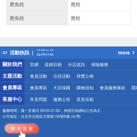
應免稅
應稅
應免稅
應稅
偏遠地區配送
詐騙網頁！請小心！
得獎公告
活動快訊
more
熱門話題
銀行優惠
關於我們
官網
促銷目錄
分店資訊
保險服務
偏遠地區配送
詐騙網頁！請小心！
主題活動
會員活動
注目活動
得獎公佈
會員專區
會員專區
大宗採購
購物須知
會員服務條款
隱
客服中心
常見問題
服務公告
意見信箱
服務時間：
週一至週日 09:00-21:00，例假日依網站公告為主
公司地址：
台北市北投區大業路136號5樓 (台灣)