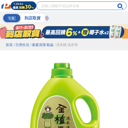
宅配
到店取貨
首頁
/ 日用生活
/ 家庭清潔 殺蟲
/ 洗衣精 洗衣球