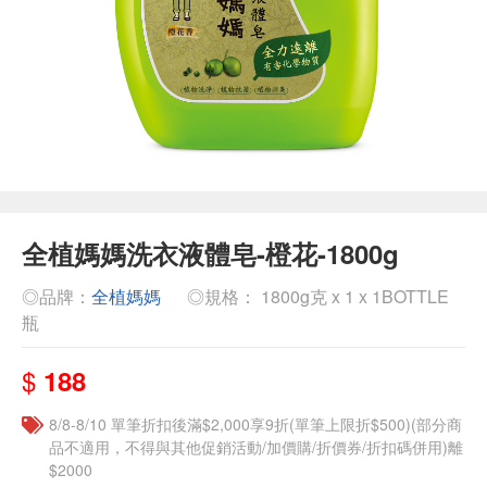
全植媽媽洗衣液體皂-橙花-1800g
◎品牌：
全植媽媽
◎規格： 1800g克 x 1 x 1BOTTLE
瓶
$
188
8/8-8/10 單筆折扣後滿$2,000享9折(單筆上限折$500)(部分商
品不適用，不得與其他促銷活動/加價購/折價券/折扣碼併用)離
$2000