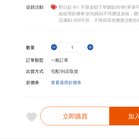
促銷活動
即日起-9/1 不限金額下單贈$200券(單
如使用折價券/折扣碼則不符贈送資格，
品滿$2,000可折，不得與其他優惠活動合
數量
訂單類型
一般訂單
出貨方式
宅配/到店取貨
折價券
查看適用折價券
立即購買
加