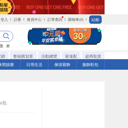
結帳
登入
註冊
會員中心
訂單查詢
購物車(0)
美
米
促銷
整箱購划算
活動總覽
家速配
超商取貨
休閒娛樂
日用生活
傢俱寢飾
服飾鞋包
le瓶