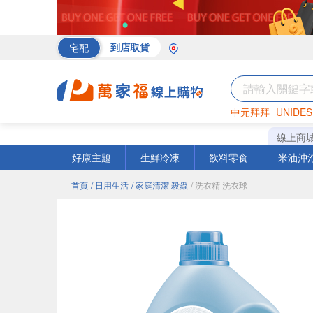
宅配
到店取貨
中元拜拜
UNIDES
海苔
巧克力
罐頭
線上商
好康主題
生鮮冷凍
飲料零食
米油沖
首頁
/ 日用生活
/ 家庭清潔 殺蟲
/ 洗衣精 洗衣球