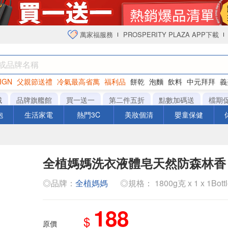
萬家福服務
PROSPERITY PLAZA APP下載
IGN
父親節送禮
冷氣最高省萬
福利品
餅乾
泡麵
飲料
中元拜拜
義
衛生紙
城
品牌旗艦館
買一送一
第二件五折
點數加碼送
檔期
泡
生活家電
熱門3C
美妝個清
嬰童保健
全植媽媽洗衣液體皂天然防森林香
◎品牌：
全植媽媽
◎規格： 1800g克 x 1 x 1Bott
188
$
原價