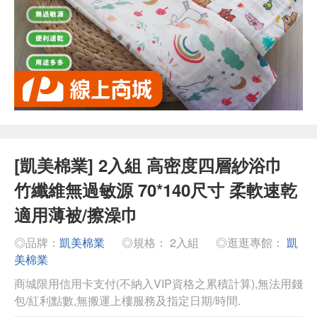
[凱美棉業] 2入組 高密度四層紗浴巾
竹纖維無過敏源 70*140尺寸 柔軟速乾
適用薄被/擦澡巾
◎品牌：
凱美棉業
◎規格： 2入組
◎逛逛專館：
凱
美棉業
商城限用信用卡支付(不納入VIP資格之累積計算),無法用錢
包/紅利點數,無搬運上樓服務及指定日期/時間.