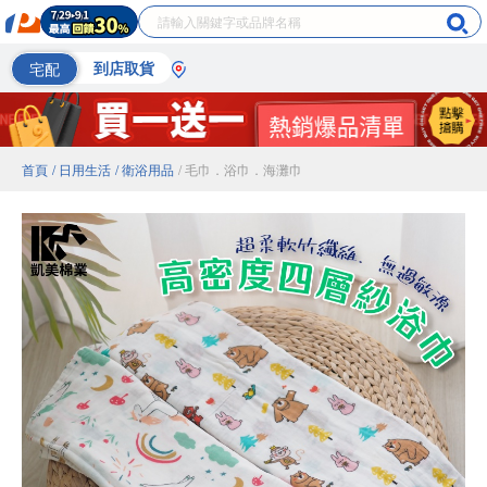
宅配
到店取貨
首頁
/ 日用生活
/ 衛浴用品
/ 毛巾．浴巾．海灘巾