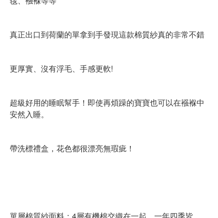
毯、襁褓等等
真正出口到荷蘭的單拿到手發現這款棉質紗真的非常不錯
更厚實、沒有浮毛、手感更軟!
超級好用的睡眠幫手！即使再煩躁的寶寶也可以在襁褓中
安然入睡。
帶洗標禮盒，花色都很漂亮無瑕疵！
單層棉質紗面料：4層有機棉交織在一起，一年四季皆