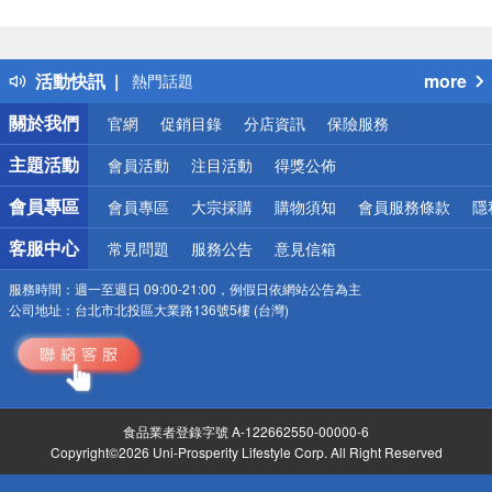
偏遠地區配送
詐騙網頁！請小心！
得獎公告
活動快訊
more
熱門話題
銀行優惠
關於我們
官網
促銷目錄
分店資訊
保險服務
偏遠地區配送
詐騙網頁！請小心！
主題活動
會員活動
注目活動
得獎公佈
會員專區
會員專區
大宗採購
購物須知
會員服務條款
隱
客服中心
常見問題
服務公告
意見信箱
服務時間：
週一至週日 09:00-21:00，例假日依網站公告為主
公司地址：
台北市北投區大業路136號5樓 (台灣)
食品業者登錄字號 A-122662550-00000-6
Copyright©2026 Uni-Prosperity Lifestyle Corp. All Right Reserved