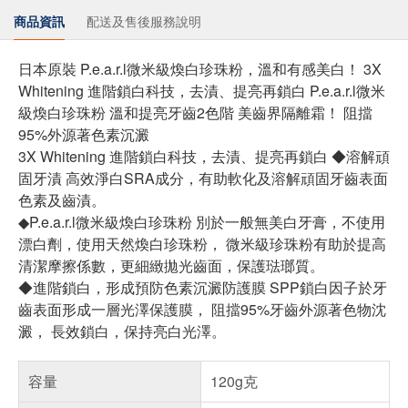
商品資訊
配送及售後服務說明
日本原裝 P.e.a.r.l微米級煥白珍珠粉，溫和有感美白！ 3X
Whitening 進階鎖白科技，去漬、提亮再鎖白 P.e.a.r.l微米
級煥白珍珠粉 溫和提亮牙齒2色階 美齒界隔離霜！ 阻擋
95%外源著色素沉澱
3X Whitening 進階鎖白科技，去漬、提亮再鎖白 ◆溶解頑
固牙漬 高效淨白SRA成分，有助軟化及溶解頑固牙齒表面
色素及齒漬。
◆P.e.a.r.l微米級煥白珍珠粉 別於一般無美白牙膏，不使用
漂白劑，使用天然煥白珍珠粉， 微米級珍珠粉有助於提高
清潔摩擦係數，更細緻拋光齒面，保護琺瑯質。
◆進階鎖白，形成預防色素沉澱防護膜 SPP鎖白因子於牙
齒表面形成一層光澤保護膜， 阻擋95%牙齒外源著色物沈
澱， 長效鎖白，保持亮白光澤。
容量
120g克