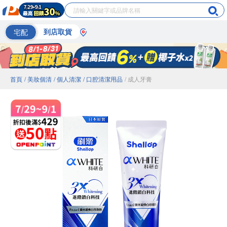
宅配
到店取貨
首頁
/ 美妝個清
/ 個人清潔
/ 口腔清潔用品
/ 成人牙膏