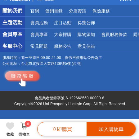
銀行優惠
關於我們
官網
促銷目錄
分店資訊
保險服務
偏遠地區配送
詐騙網頁！請小心！
主題活動
會員活動
注目活動
得獎公佈
會員專區
會員專區
大宗採購
購物須知
會員服務條款
隱
客服中心
常見問題
服務公告
意見信箱
服務時間：
週一至週日 09:00-21:00，例假日依網站公告為主
公司地址：
台北市北投區大業路136號5樓 (台灣)
食品業者登錄字號 A-122662550-00000-6
Copyright©2026 Uni-Prosperity Lifestyle Corp. All Right Reserved
0
立即購買
加入購物車
收藏
購物車