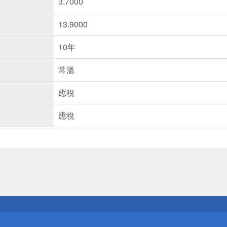
3.7000
13.9000
10年
常溫
應稅
應稅
送
請小心！