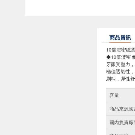
商品資訊
10倍濃密纖
◆10倍濃密
牙齦受壓力，
極佳透氣性，
刷柄，彈性舒
容量
商品來源國
國內負責廠