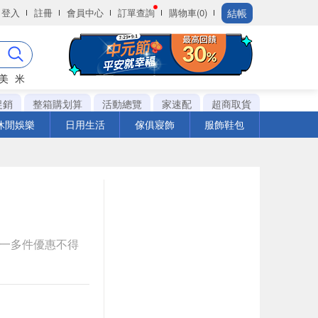
結帳
登入
註冊
會員中心
訂單查詢
購物車(0)
美
米
促銷
整箱購划算
活動總覽
家速配
超商取貨
休閒娛樂
日用生活
傢俱寢飾
服飾鞋包
送一多件優惠不得