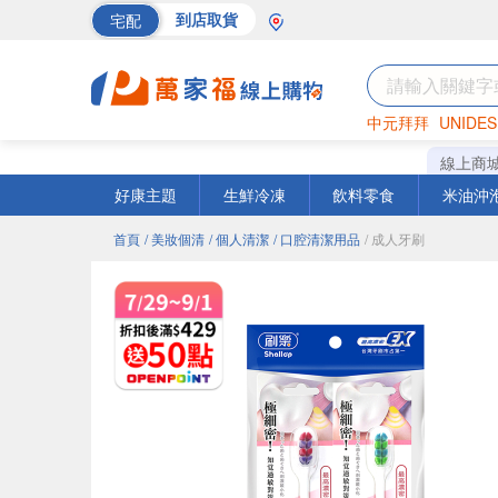
宅配
到店取貨
中元拜拜
UNIDES
巧克力
罐頭
海苔
線上商
好康主題
生鮮冷凍
飲料零食
米油沖
首頁
/ 美妝個清
/ 個人清潔
/ 口腔清潔用品
/ 成人牙刷