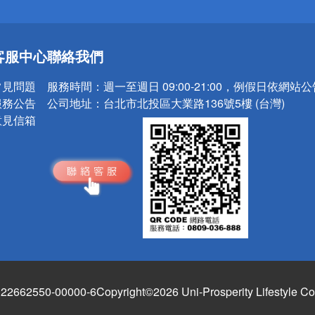
送
客服中心
聯絡我們
請小心！
常見問題
服務時間：
週一至週日 09:00-21:00，例假日依網站
服務公告
公司地址：
台北市北投區大業路136號5樓 (台灣)
意見信箱
662550-00000-6
Copyright©2026 Uni-Prosperity Lifestyle Co