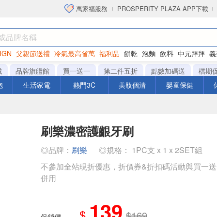
萬家福服務
PROSPERITY PLAZA APP下載
IGN
父親節送禮
冷氣最高省萬
福利品
餅乾
泡麵
飲料
中元拜拜
義
洋芋片
城
品牌旗艦館
買一送一
第二件五折
點數加碼送
檔期
泡
生活家電
熱門3C
美妝個清
嬰童保健
刷樂濃密護齦牙刷
◎品牌：
刷樂
◎規格： 1PC支 x 1 x 2SET組
不參加全站現折優惠，折價券&折扣碼活動與買一
併用
139
$
$169
促銷價