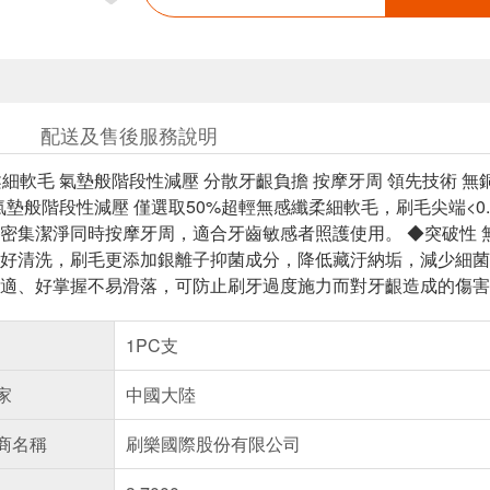
配送及售後服務說明
柔細軟毛 氣墊般階段性減壓 分散牙齦負擔 按摩牙周 領先技術 無
 氣墊般階段性減壓 僅選取50%超輕無感纖柔細軟毛，刷毛尖端<
密集潔淨同時按摩牙周，適合牙齒敏感者照護使用。 ◆突破性 
好清洗，刷毛更添加銀離子抑菌成分，降低藏汙納垢，減少細菌
適、好掌握不易滑落，可防止刷牙過度施力而對牙齦造成的傷害
1PC支
家
中國大陸
商名稱
刷樂國際股份有限公司