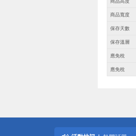
商品高度
商品寬度
保存天數
保存溫層
應免稅
應免稅
偏遠地區配
詐騙網頁！
得獎公告