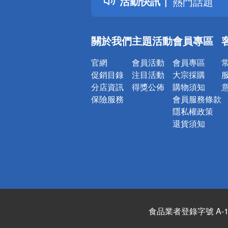
活動快訊
熱門話題
銀行優惠
偏遠地區配
關於我們
主題活動
會員專區
詐騙網頁！
官網
會員活動
會員專區
促銷目錄
注目活動
大宗採購
分店資訊
得獎公佈
購物須知
保險服務
會員服務條款
隱私權政策
退貨須知
食品業者登錄字號 A-122