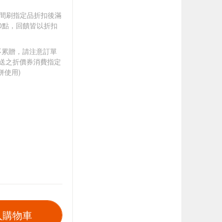
).牙間刷指定品折扣後滿
100點，回饋皆以折扣
筆不累贈，請注意訂單
贈送之折價券消費指定
併使用)
入購物車