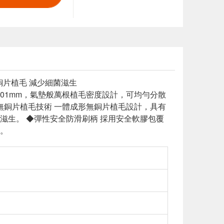
銅片植毛 減少細菌滋生
0.01mm，氣墊般萬根植毛密度設計，可均勻分散
無銅片植毛技術 一體成形無銅片植毛設計，具有
滋生。 ◆彈性安全防滑刷柄 採用安全軟膠包覆
。