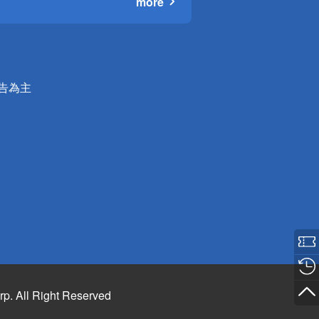
more
公告為主
rp. All Right Reserved