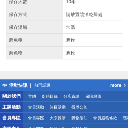
保存天數
10年
保存方式
請放置陰涼乾燥處
保存溫層
常溫
應免稅
應稅
應免稅
應稅
偏遠地區配送
詐騙網頁！請小心！
得獎公告
活動快訊
more
熱門話題
銀行優惠
關於我們
官網
促銷目錄
分店資訊
保險服務
偏遠地區配送
詐騙網頁！請小心！
主題活動
會員活動
注目活動
得獎公佈
會員專區
會員專區
大宗採購
購物須知
會員服務條款
隱