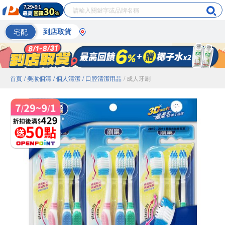
宅配
到店取貨
首頁
/ 美妝個清
/ 個人清潔
/ 口腔清潔用品
/ 成人牙刷