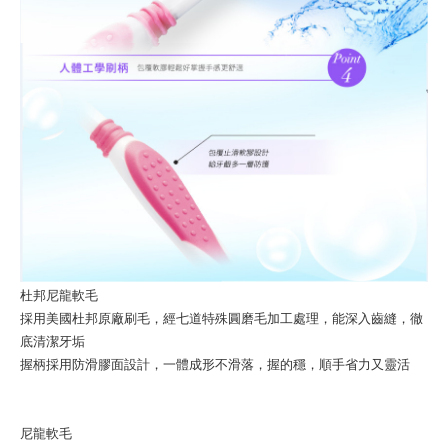
杜邦尼龍軟毛
採用美國杜邦原廠刷毛，經七道特殊圓磨毛加工處理，能深入齒縫，徹
底清潔牙垢
握柄採用防滑膠面設計，一體成形不滑落，握的穩，順手省力又靈活
尼龍軟毛