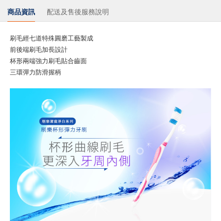
商品資訊
配送及售後服務說明
刷毛經七道特殊圓磨工藝製成
前後端刷毛加長設計
杯形兩端強力刷毛貼合齒面
三環彈力防滑握柄