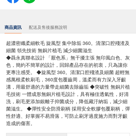
商品資訊
配送及售後服務說明
超濃密纖柔細軟毛 旋風型 集中除垢 360。清潔口腔殘渣及
細菌 領先技術 無銅片植毛 減少細菌滋生
◆聶永真聯名設計 「厭色系」無干擾主張 無印風白色、灰
色，簡約不簡單的設計，回歸產品存在的初衷，只為讓你
更專注感受。 ◆旋風型 360。清潔口腔殘渣及細菌 超輕無
感萬根柔軟刷毛，360度包覆齒周，溫柔而有力深入牙齦
溝，用最舒適的力量帶走細菌去除齒垢 ◆突破性 無銅片植
毛技術 一體成形無銅片植毛設計，具有極佳透氣性，好清
洗，刷毛更添加銀離子抑菌成分，降低藏汙納垢，減少細
菌滋生。 ◆彈性安全防滑刷柄 採用安全軟膠包覆刷柄，彈
性舒適、好掌握不易滑落，可防止刷牙過度施力而對牙齦
造成的傷害。