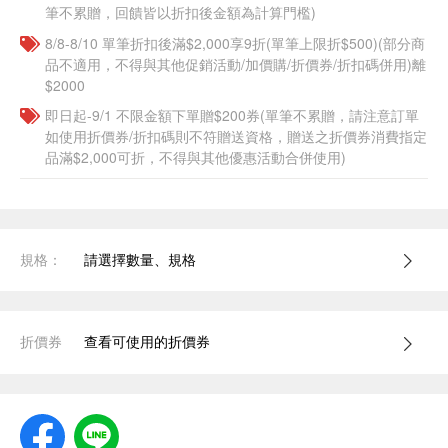
筆不累贈，回饋皆以折扣後金額為計算門檻)
8/8-8/10 單筆折扣後滿$2,000享9折(單筆上限折$500)(部分商
品不適用，不得與其他促銷活動/加價購/折價券/折扣碼併用)離
$2000
即日起-9/1 不限金額下單贈$200券(單筆不累贈，請注意訂單
如使用折價券/折扣碼則不符贈送資格，贈送之折價券消費指定
品滿$2,000可折，不得與其他優惠活動合併使用)
規格：
請選擇數量、規格
折價券
查看可使用的折價券