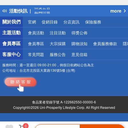
得獎公告
活動快訊
more
熱門話題
銀行優惠
關於我們
官網
促銷目錄
分店資訊
保險服務
偏遠地區配送
詐騙網頁！請小心！
主題活動
會員活動
注目活動
得獎公佈
會員專區
會員專區
大宗採購
購物須知
會員服務條款
隱
客服中心
常見問題
服務公告
意見信箱
服務時間：
週一至週日 09:00-21:00，例假日依網站公告為主
公司地址：
台北市北投區大業路136號5樓 (台灣)
食品業者登錄字號 A-122662550-00000-6
Copyright©2026 Uni-Prosperity Lifestyle Corp. All Right Reserved
0