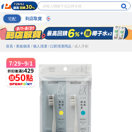
宅配
到店取貨
首頁
/ 美妝個清
/ 個人清潔
/ 口腔清潔用品
/ 成人牙刷