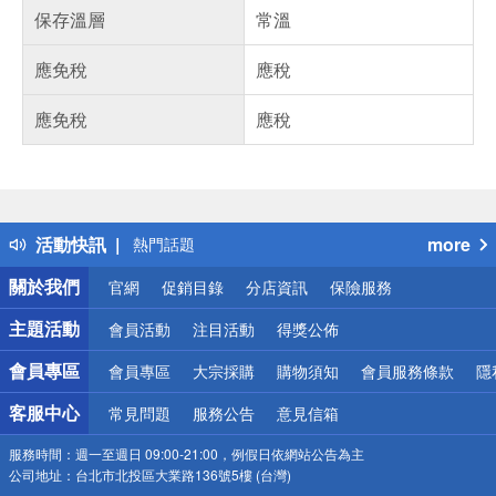
保存溫層
常溫
應免稅
應稅
應免稅
應稅
偏遠地區配送
詐騙網頁！請小心！
得獎公告
活動快訊
more
熱門話題
銀行優惠
關於我們
官網
促銷目錄
分店資訊
保險服務
偏遠地區配送
詐騙網頁！請小心！
主題活動
會員活動
注目活動
得獎公佈
會員專區
會員專區
大宗採購
購物須知
會員服務條款
隱
客服中心
常見問題
服務公告
意見信箱
服務時間：
週一至週日 09:00-21:00，例假日依網站公告為主
公司地址：
台北市北投區大業路136號5樓 (台灣)