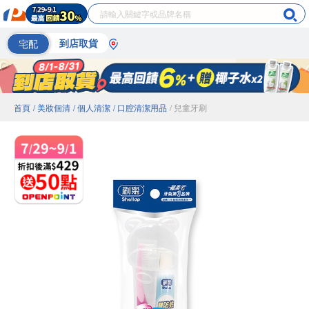
宅配
到店取貨
首頁
/ 美妝個清
/ 個人清潔
/ 口腔清潔用品
/ 兒童牙刷