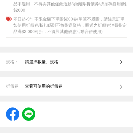
品不適用，不得與其他促銷活動/加價購/折價券/折扣碼併用)離
$2000
即日起-9/1 不限金額下單贈$200券(單筆不累贈，請注意訂單
如使用折價券/折扣碼則不符贈送資格，贈送之折價券消費指定
品滿$2,000可折，不得與其他優惠活動合併使用)
規格：
請選擇數量、規格
折價券
查看可使用的折價券