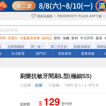
萬家福服務
PROSPERITY PLAZA APP下載
IGN
高蛋白
冷氣最高省萬
福利品
餅乾
泡麵
飲料
中元拜拜
義美
洋芋片
城
品牌旗艦館
買一送一
第二件五折
點數加碼送
檔期
泡
生活家電
熱門3C
美妝個清
嬰童保健
刷樂抗敏牙間刷L型(極細SS)
◎品牌：
刷樂
◎規格： 15PC支 x 1 x 1PC卡
129
$
$139
促銷價