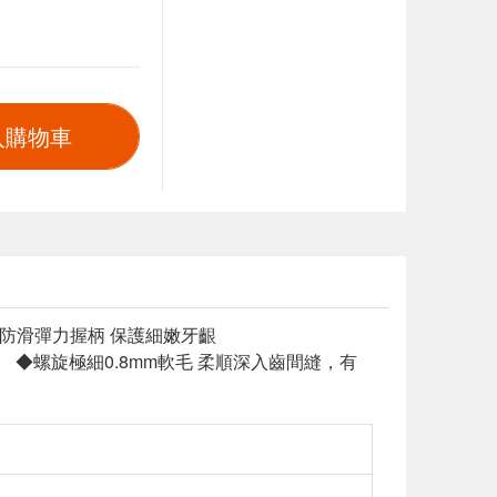
入購物車
用 防滑彈力握柄 保護細嫩牙齦
。 ◆螺旋極細0.8mm軟毛 柔順深入齒間縫，有