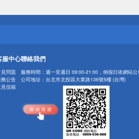
送
請小心！
送
客服中心
聯絡我們
請小心！
常見問題
服務時間：
週一至週日 09:00-21:00，例假日依網站
服務公告
公司地址：
台北市北投區大業路136號5樓 (台灣)
意見信箱