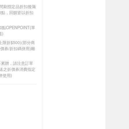
).牙間刷指定品折扣後滿
100點，回饋皆以折扣
OPENPOINT(單
)
筆上限折$500)(部分商
價券/折扣碼併用)離
筆不累贈，請注意訂單
贈送之折價券消費指定
併使用)