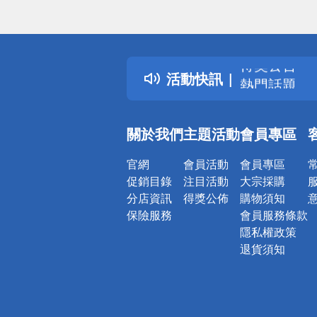
偏遠地區配
詐騙網頁！
得獎公告
活動快訊
熱門話題
銀行優惠
偏遠地區配
關於我們
主題活動
會員專區
詐騙網頁！
官網
會員活動
會員專區
促銷目錄
注目活動
大宗採購
分店資訊
得獎公佈
購物須知
保險服務
會員服務條款
隱私權政策
退貨須知