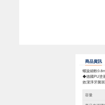
商品資訊
螺旋細軟0.8
◆德國PU塗
效潔淨牙菌斑
容量