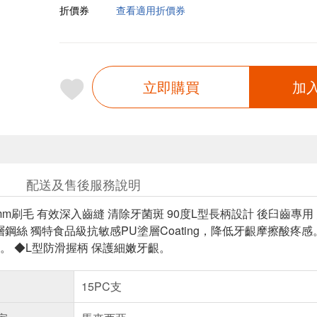
折價券
查看適用折價券
立即購買
加
配送及售後服務說明
mm刷毛 有效深入齒縫 清除牙菌斑 90度L型長柄設計 後臼齒專
層鋼絲 獨特食品級抗敏感PU塗層Coating，降低牙齦摩擦酸疼感
。 ◆L型防滑握柄 保護細嫩牙齦。
15PC支