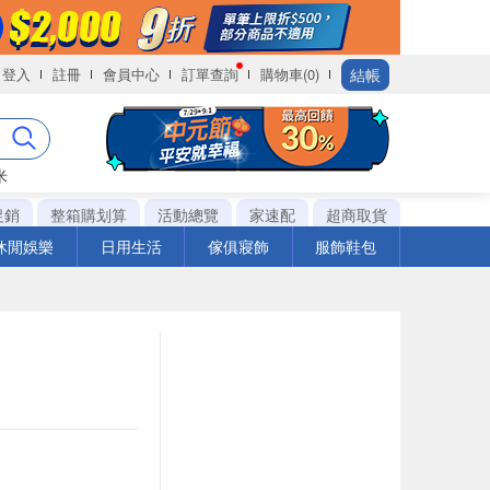
結帳
登入
註冊
會員中心
訂單查詢
購物車(0)
米
促銷
整箱購划算
活動總覽
家速配
超商取貨
休閒娛樂
日用生活
傢俱寢飾
服飾鞋包