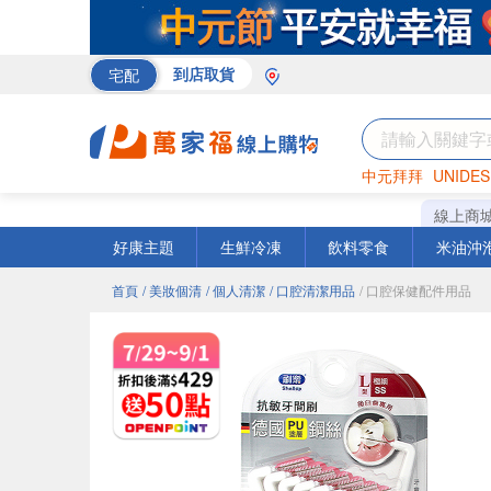
宅配
到店取貨
中元拜拜
UNIDES
巧克力
罐頭
海苔
線上商
好康主題
生鮮冷凍
飲料零食
米油沖
首頁
/ 美妝個清
/ 個人清潔
/ 口腔清潔用品
/ 口腔保健配件用品