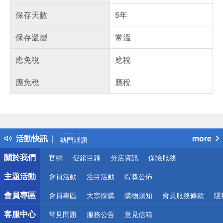
保存天數
5年
保存溫層
常溫
應免稅
應稅
應免稅
應稅
偏遠地區配送
詐騙網頁！請小心！
得獎公告
活動快訊
more
熱門話題
銀行優惠
關於我們
官網
促銷目錄
分店資訊
保險服務
偏遠地區配送
詐騙網頁！請小心！
主題活動
會員活動
注目活動
得獎公佈
會員專區
會員專區
大宗採購
購物須知
會員服務條款
隱
客服中心
常見問題
服務公告
意見信箱