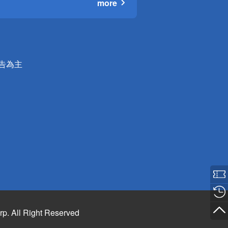
more
公告為主
rp. All Right Reserved