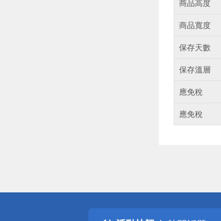
商品高度
商品寬度
保存天數
保存溫層
應免稅
應免稅
偏遠地區配
詐騙網頁！
得獎公告