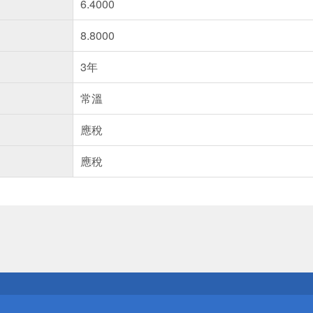
6.4000
8.8000
3年
常溫
應稅
應稅
送
請小心！