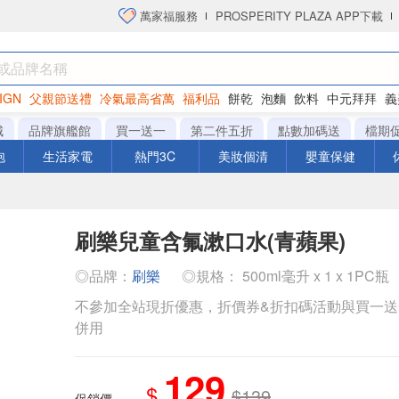
萬家福服務
PROSPERITY PLAZA APP下載
IGN
父親節送禮
冷氣最高省萬
福利品
餅乾
泡麵
飲料
中元拜拜
義
洋芋片
城
品牌旗艦館
買一送一
第二件五折
點數加碼送
檔期
泡
生活家電
熱門3C
美妝個清
嬰童保健
刷樂兒童含氟漱口水(青蘋果)
◎品牌：
刷樂
◎規格： 500ml毫升 x 1 x 1PC瓶
不參加全站現折優惠，折價券&折扣碼活動與買一
併用
129
$
$139
促銷價