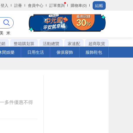
結帳
登入
註冊
會員中心
訂單查詢
購物車(0)
美
米
促銷
整箱購划算
活動總覽
家速配
超商取貨
休閒娛樂
日用生活
傢俱寢飾
服飾鞋包
送一多件優惠不得