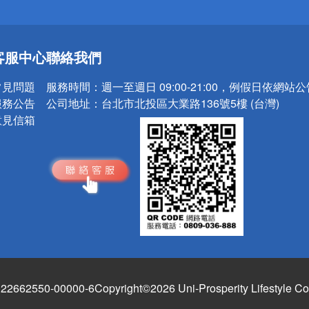
送
客服中心
聯絡我們
請小心！
常見問題
服務時間：
週一至週日 09:00-21:00，例假日依網站
服務公告
公司地址：
台北市北投區大業路136號5樓 (台灣)
意見信箱
662550-00000-6
Copyright©2026 Uni-Prosperity Lifestyle Co