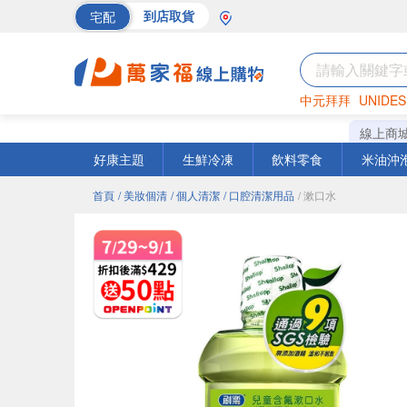
宅配
到店取貨
中元拜拜
UNIDES
巧克力
罐頭
海苔
線上商
好康主題
生鮮冷凍
飲料零食
米油沖
首頁
/ 美妝個清
/ 個人清潔
/ 口腔清潔用品
/ 漱口水