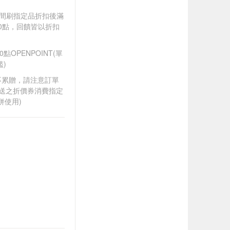
).牙間刷指定品折扣後滿
100點，回饋皆以折扣
OPENPOINT(單
)
筆不累贈，請注意訂單
贈送之折價券消費指定
併使用)