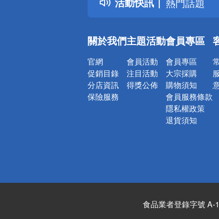
活動快訊
熱門話題
銀行優惠
偏遠地區配
關於我們
主題活動
會員專區
詐騙網頁！
官網
會員活動
會員專區
促銷目錄
注目活動
大宗採購
分店資訊
得獎公佈
購物須知
保險服務
會員服務條款
隱私權政策
退貨須知
食品業者登錄字號 A-122