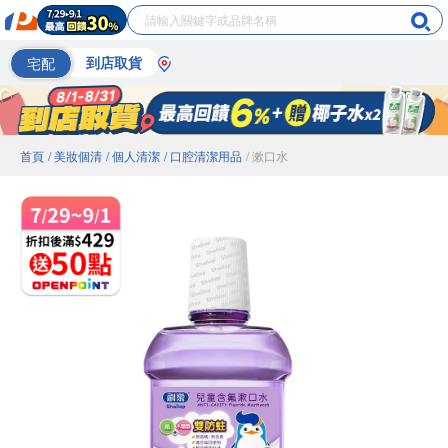
宅配
到店取貨
首頁
/ 美妝個清
/ 個人清潔
/ 口腔清潔用品
/ 漱口水