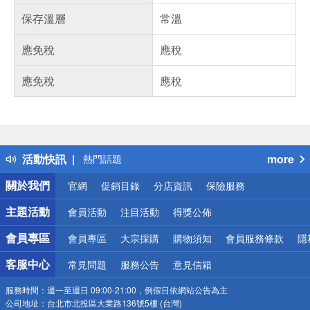
保存溫層
常溫
應免稅
應稅
應免稅
應稅
偏遠地區配送
詐騙網頁！請小心！
得獎公告
活動快訊
more
熱門話題
銀行優惠
關於我們
官網
促銷目錄
分店資訊
保險服務
偏遠地區配送
詐騙網頁！請小心！
主題活動
會員活動
注目活動
得獎公佈
會員專區
會員專區
大宗採購
購物須知
會員服務條款
隱
客服中心
常見問題
服務公告
意見信箱
服務時間：
週一至週日 09:00-21:00，例假日依網站公告為主
公司地址：
台北市北投區大業路136號5樓 (台灣)