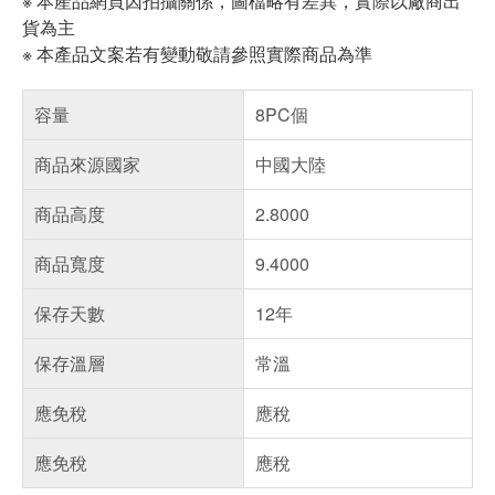
※ 本產品網頁因拍攝關係，圖檔略有差異，實際以廠商出
貨為主
※ 本產品文案若有變動敬請參照實際商品為準
容量
8PC個
商品來源國家
中國大陸
商品高度
2.8000
商品寬度
9.4000
保存天數
12年
保存溫層
常溫
應免稅
應稅
應免稅
應稅