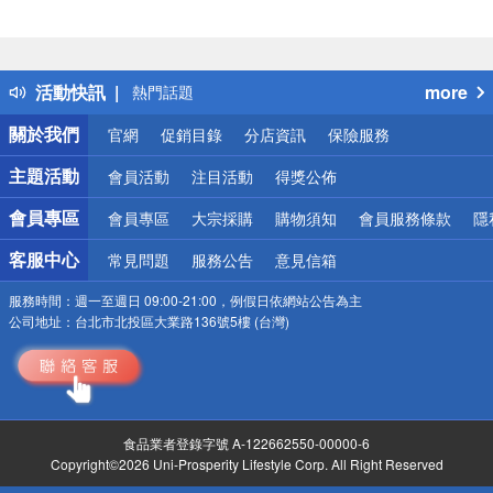
偏遠地區配送
詐騙網頁！請小心！
得獎公告
活動快訊
more
熱門話題
銀行優惠
關於我們
官網
促銷目錄
分店資訊
保險服務
偏遠地區配送
詐騙網頁！請小心！
主題活動
會員活動
注目活動
得獎公佈
會員專區
會員專區
大宗採購
購物須知
會員服務條款
隱
客服中心
常見問題
服務公告
意見信箱
服務時間：
週一至週日 09:00-21:00，例假日依網站公告為主
公司地址：
台北市北投區大業路136號5樓 (台灣)
食品業者登錄字號 A-122662550-00000-6
Copyright©2026 Uni-Prosperity Lifestyle Corp. All Right Reserved