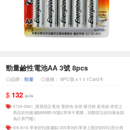
勁量鹼性電池AA 3號 8pcs
◎品牌：
勁量
◎規格： 8PC個 x 1 x 1Card卡
$
132
$179
0729-0901_購買指定電池 電燈泡 崁燈 吸頂燈 延長線 燈管之
商品折扣後滿$888贈100點(單筆不累贈，回饋皆以折扣後金額
為計算門檻)
8/8-8/10 單筆折扣後滿$2,000享9折(單筆上限折$500)(部分商