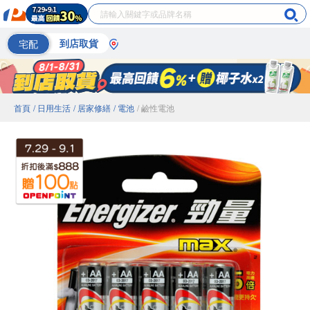
宅配
到店取貨
首頁
/ 日用生活
/ 居家修繕
/ 電池
/ 鹼性電池