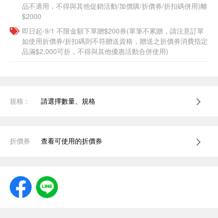
品不適用，不得與其他促銷活動/加價購/折價券/折扣碼併用)離
$2000
即日起-9/1 不限金額下單贈$200券(單筆不累贈，請注意訂單
如使用折價券/折扣碼則不符贈送資格，贈送之折價券消費指定
品滿$2,000可折，不得與其他優惠活動合併使用)
規格：
請選擇數量、規格
折價券
查看可使用的折價券