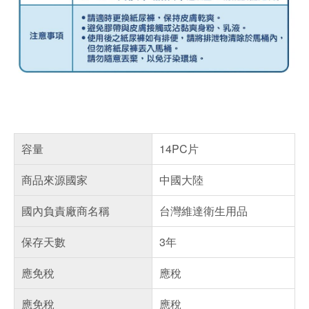
容量
14PC片
商品來源國家
中國大陸
國內負責廠商名稱
台灣維達衛生用品
保存天數
3年
應免稅
應稅
應免稅
應稅