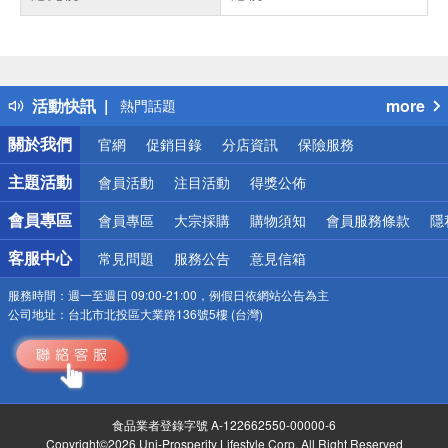
偏遠地區配送
詐騙網頁！請小心！
得獎公告
活動快訊
more
熱門話題
銀行優惠
關於我們
官網
促銷目錄
分店資訊
保險服務
偏遠地區配送
詐騙網頁！請小心！
主題活動
會員活動
注目活動
得獎公佈
會員專區
會員專區
大宗採購
購物須知
會員服務條款
隱
客服中心
常見問題
服務公告
意見信箱
服務時間：
週一至週日 09:00-21:00，例假日依網站公告為主
公司地址：
台北市北投區大業路136號5樓 (台灣)
食品業者登錄字號 A-122662550-00000-6
Copyright©2026 Uni-Prosperity Lifestyle Corp. All Right Reserved