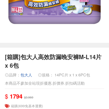
[箱購]包大人高效防漏晚安褲M-L14片
x 6包
◎品牌：
包大人
◎規格： 14PC片 x 1 x 6PC包
本商品不參加全站現折優惠.折價券.折扣碼活動
$
1794
$3,960
箱購(699免基本運費)