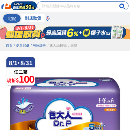
宅配
到店取貨
首頁
/ 嬰童保健
/ 居家護理
/ 成人紙尿褲．尿墊