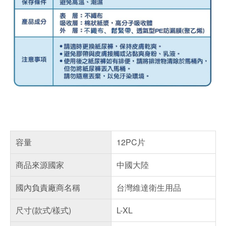
容量
12PC片
商品來源國家
中國大陸
國內負責廠商名稱
台灣維達衛生用品
尺寸(款式/樣式)
L-XL