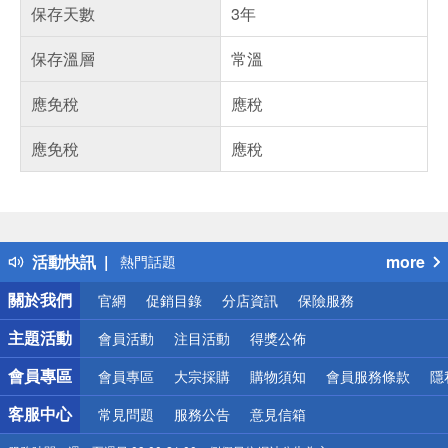
保存天數
3年
保存溫層
常溫
應免稅
應稅
應免稅
應稅
偏遠地區配送
詐騙網頁！請小心！
得獎公告
活動快訊
more
熱門話題
銀行優惠
關於我們
官網
促銷目錄
分店資訊
保險服務
偏遠地區配送
詐騙網頁！請小心！
主題活動
會員活動
注目活動
得獎公佈
會員專區
會員專區
大宗採購
購物須知
會員服務條款
隱
客服中心
常見問題
服務公告
意見信箱