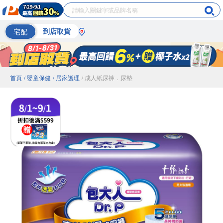
宅配
到店取貨
首頁
/ 嬰童保健
/ 居家護理
/ 成人紙尿褲．尿墊