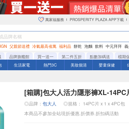
萬家福服務
PROSPERITY PLAZA APP下載
IGN
父親節送禮
冷氣最高省萬
福利品
餅乾
泡麵
飲料
中元拜拜
義
衛生紙
城
品牌旗艦館
買一送一
第二件五折
點數加碼送
檔期
泡
生活家電
熱門3C
美妝個清
嬰童保健
[箱購]包大人活力隱形褲XL-14PC片
◎品牌：
包大人
◎規格： 14PC片 x 1 x 4PC包
本商品不參加全站現折優惠.折價券.折扣碼活動