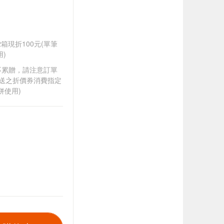
任2箱現折100元(單筆
)
筆不累贈，請注意訂單
贈送之折價券消費指定
併使用)