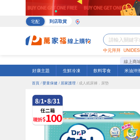
宅配
到店取貨
中元拜拜
UNIDES
海苔
巧克力
罐頭
線上商
好康主題
生鮮冷凍
飲料零食
米油沖
首頁
/ 嬰童保健
/ 居家護理
/ 成人紙尿褲．尿墊