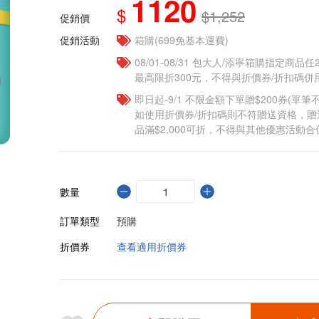
1120
$
$1,252
促銷價
促銷活動
箱購(699免基本運費)
08/01-08/31 包大人/添寧箱購指定商品
最高限折300元，不得與折價券/折扣碼併用
即日起-9/1 不限金額下單贈$200券(單
如使用折價券/折扣碼則不符贈送資格，
品滿$2,000可折，不得與其他優惠活動合
數量
訂單類型
預購
折價券
查看適用折價券