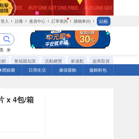
結帳
登入
註冊
會員中心
訂單查詢
購物車(0)
美
米
促銷
整箱購划算
活動總覽
家速配
超商取貨
休閒娛樂
日用生活
傢俱寢飾
服飾鞋包
 x 4包/箱