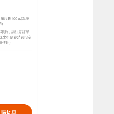
任2箱現折100元(單筆
)
筆不累贈，請注意訂單
贈送之折價券消費指定
併使用)
入購物車