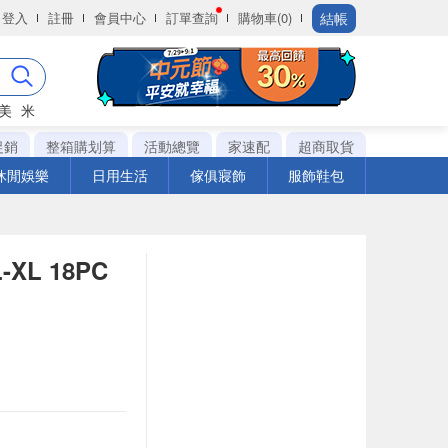
結帳
登入
註冊
會員中心
訂單查詢
購物車(0)
美
米
促銷
整箱購划算
活動總覽
家速配
超商取貨
休閒娛樂
日用生活
傢俱寢飾
服飾鞋包
L 18PC