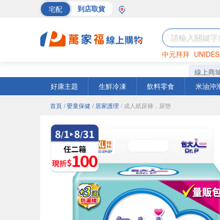
宅配
到店取貨
中元拜拜
UNIDES
巧克力
罐頭
海苔
線上商
好康主題
生鮮冷凍
飲料零食
米油沖
首頁
/ 嬰童保健
/ 居家護理
/ 成人紙尿褲．尿墊