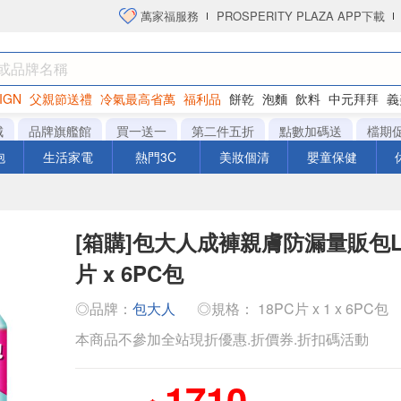
萬家福服務
PROSPERITY PLAZA APP下載
IGN
父親節送禮
冷氣最高省萬
福利品
餅乾
泡麵
飲料
中元拜拜
義
洋芋片
城
品牌旗艦館
買一送一
第二件五折
點數加碼送
檔期
泡
生活家電
熱門3C
美妝個清
嬰童保健
[箱購]包大人成褲親膚防漏量販包L-X
片 x 6PC包
◎品牌：
包大人
◎規格： 18PC片 x 1 x 6PC包
本商品不參加全站現折優惠.折價券.折扣碼活動
1710