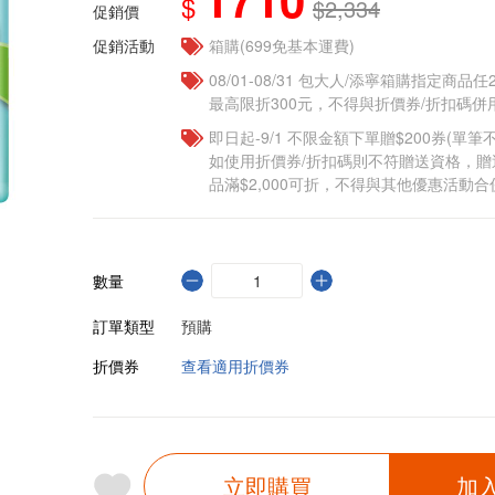
$
$2,334
促銷價
促銷活動
箱購(699免基本運費)
08/01-08/31 包大人/添寧箱購指定商品
最高限折300元，不得與折價券/折扣碼併用
即日起-9/1 不限金額下單贈$200券(單
如使用折價券/折扣碼則不符贈送資格，
品滿$2,000可折，不得與其他優惠活動合
數量
訂單類型
預購
折價券
查看適用折價券
立即購買
加