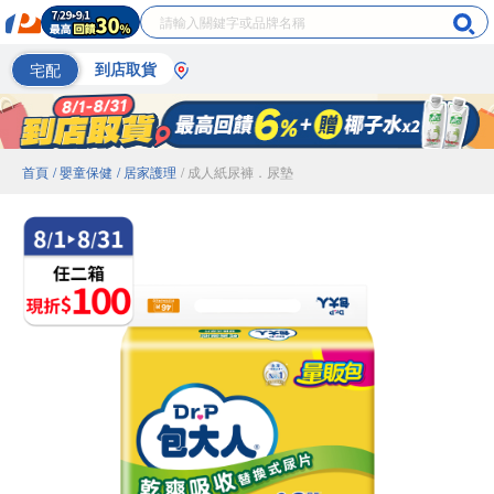
宅配
到店取貨
首頁
/ 嬰童保健
/ 居家護理
/ 成人紙尿褲．尿墊