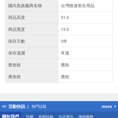
國內負責廠商名稱
台灣維達衛生用品
商品高度
31.0
商品寬度
13.0
保存天數
3年
保存溫層
常溫
應免稅
應稅
應免稅
應稅
偏遠地區配送
詐騙網頁！請小心！
得獎公告
活動快訊
more
熱門話題
銀行優惠
關於我們
官網
促銷目錄
分店資訊
保險服務
偏遠地區配送