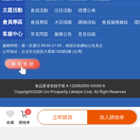
詐騙網頁！請小心！
主題活動
會員活動
注目活動
得獎公佈
會員專區
會員專區
大宗採購
購物須知
會員服務條款
隱
客服中心
常見問題
服務公告
意見信箱
服務時間：
週一至週日 09:00-21:00，例假日依網站公告為主
公司地址：
台北市北投區大業路136號5樓 (台灣)
食品業者登錄字號 A-122662550-00000-6
Copyright©2026 Uni-Prosperity Lifestyle Corp. All Right Reserved
0
立即購買
加入購物車
收藏
購物車