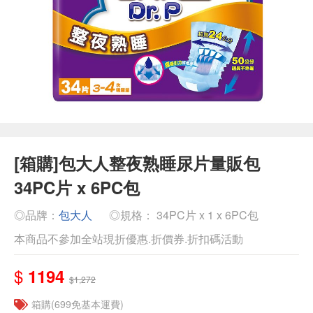
[箱購]包大人整夜熟睡尿片量販包
34PC片 x 6PC包
◎品牌：
包大人
◎規格： 34PC片 x 1 x 6PC包
本商品不參加全站現折優惠.折價券.折扣碼活動
$
1194
$1,272
箱購(699免基本運費)