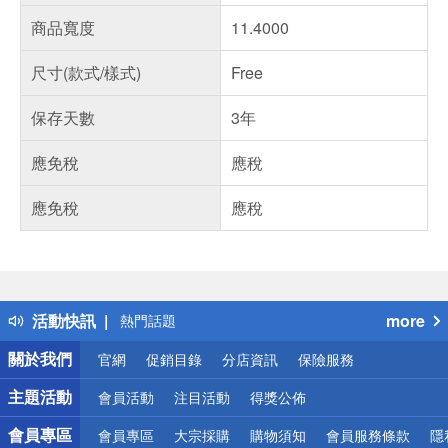
商品寬度
11.4000
尺寸(款式/樣式)
Free
保存天數
3年
應免稅
應稅
應免稅
應稅
偏遠地區配送
詐騙網頁！請小心！
得獎公告
活動快訊
more
熱門話題
銀行優惠
關於我們
官網
促銷目錄
分店資訊
保險服務
偏遠地區配送
詐騙網頁！請小心！
主題活動
會員活動
注目活動
得獎公佈
會員專區
會員專區
大宗採購
購物須知
會員服務條款
隱