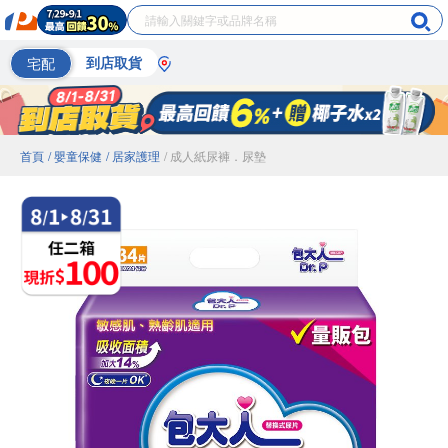
宅配
到店取貨
首頁
/ 嬰童保健
/ 居家護理
/ 成人紙尿褲．尿墊