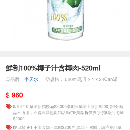
鮮剖100%椰子汁含椰肉-520ml
◎品牌：
半天水
◎規格： 520ml毫升 x 1 x 24Can罐
$
960
8/8-8/10 單筆折扣後滿$2,000享9折(單筆上限折$500)(部分商
品不適用，不得與其他促銷活動/加價購/折價券/折扣碼併用)離
$2000
即日起-9/1 不限金額下單贈$200券(單筆不累贈，請注意訂單