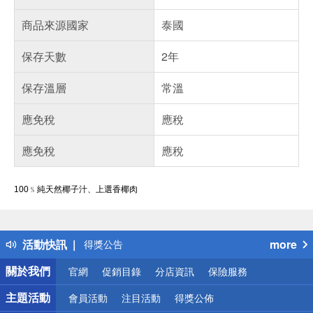
商品來源國家
泰國
保存天數
2年
保存溫層
常溫
應免稅
應稅
應免稅
應稅
100﹪純天然椰子汁、上選香椰肉
偏遠地區配送
詐騙網頁！請小心！
活動快訊
more
得獎公告
熱門話題
關於我們
官網
促銷目錄
分店資訊
保險服務
銀行優惠
偏遠地區配送
主題活動
會員活動
注目活動
得獎公佈
詐騙網頁！請小心！