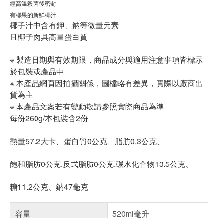
經高溫殺菌後密封
有椰果的新鮮椰汁
椰子汁中含有鉀、鈉等微量元素
且椰子肉具高量蛋白質
※ 製造日期與有效期限，商品成分與適用注意事項皆標示
於包裝或產品中
※ 本產品網頁因拍攝關係，圖檔略有差異，實際以廠商出
貨為主
※ 本產品文案若有變動敬請參照實際商品為準
每份260g/本包裝含2份
熱量57.2大卡、蛋白質0公克、脂肪0.3公克、
飽和脂肪0公克.反式脂肪0公克.碳水化合物13.5公克、
糖11.2公克、鈉47毫克
容量
520ml毫升