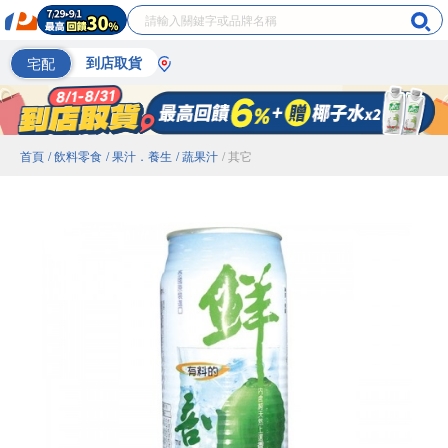
宅配
到店取貨
首頁
/ 飲料零食
/ 果汁．養生
/ 蔬果汁
/ 其它