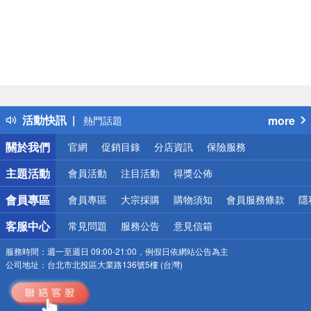
偏遠地區配送
詐騙網頁！請小心！
得獎公告
活動快訊
more
熱門話題
銀行優惠
關於我們
官網
促銷目錄
分店資訊
保險服務
偏遠地區配送
詐騙網頁！請小心！
主題活動
會員活動
注目活動
得獎公佈
會員專區
會員專區
大宗採購
購物須知
會員服務條款
隱
客服中心
常見問題
服務公告
意見信箱
服務時間：
週一至週日 09:00-21:00，例假日依網站公告為主
公司地址：
台北市北投區大業路136號5樓 (台灣)