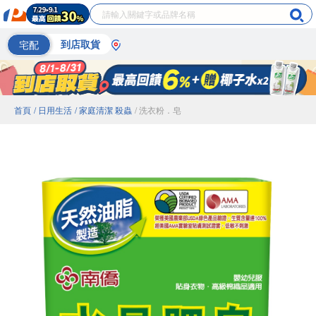
宅配
到店取貨
首頁
/ 日用生活
/ 家庭清潔 殺蟲
/ 洗衣粉．皂