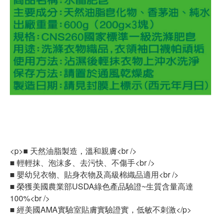
<p>■ 天然油脂製造，溫和親膚<br />
■ 輕輕抹、泡沫多、去污快、不傷手<br />
■ 嬰幼兒衣物、貼身衣物及高級棉織品適用<br />
■ 榮獲美國農業部USDA綠色產品驗證~生質含量高達
100%<br />
■ 經美國AMA實驗室貼膚實驗證實，低敏不刺激</p>