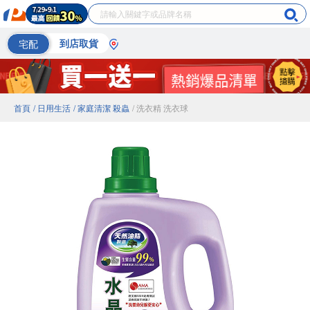
宅配
到店取貨
首頁
/ 日用生活
/ 家庭清潔 殺蟲
/ 洗衣精 洗衣球