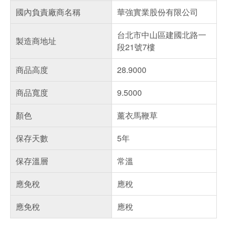
國內負責廠商名稱
華強實業股份有限公司
台北市中山區建國北路一
製造商地址
段21號7樓
商品高度
28.9000
商品寬度
9.5000
顏色
薰衣馬鞭草
保存天數
5年
保存溫層
常溫
應免稅
應稅
應免稅
應稅