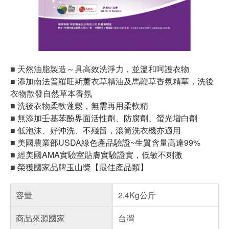
■ 天然油脂製造～具高效洗淨力，並溫和呵護衣物
■ 添加南法普羅旺斯薰衣草精油及馬鞭草香氛精華，洗後
衣物散發自然草本香氛
■ 洗後衣物柔軟蓬鬆，無需再用柔軟精
■ 無添加壬基苯酚界面活性劑、防腐劑、螢光增白劑
■ 低泡沫、好沖洗、不殘留，滾筒洗衣機亦適用
■ 美國農業部USDA綠色產品驗證~生質含量高達99%
■ 經美國AMA實驗室貼膚實驗證實，低敏不刺激
■ 榮獲國家品牌玉山獎【最佳產品類】
容量
2.4Kg公斤
商品來源國家
台灣