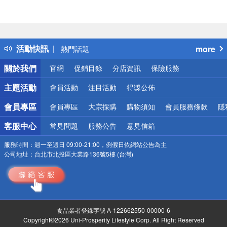
偏遠地區配送
詐騙網頁！請小心！
得獎公告
活動快訊
more
熱門話題
銀行優惠
關於我們
官網
促銷目錄
分店資訊
保險服務
偏遠地區配送
詐騙網頁！請小心！
主題活動
會員活動
注目活動
得獎公佈
會員專區
會員專區
大宗採購
購物須知
會員服務條款
隱
客服中心
常見問題
服務公告
意見信箱
服務時間：
週一至週日 09:00-21:00，例假日依網站公告為主
公司地址：
台北市北投區大業路136號5樓 (台灣)
食品業者登錄字號 A-122662550-00000-6
Copyright©2026 Uni-Prosperity Lifestyle Corp. All Right Reserved