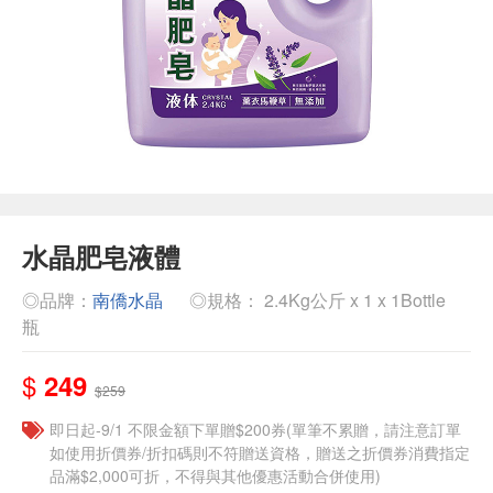
水晶肥皂液體
◎品牌：
南僑水晶
◎規格： 2.4Kg公斤 x 1 x 1Bottle
瓶
$
249
$259
即日起-9/1 不限金額下單贈$200券(單筆不累贈，請注意訂單
如使用折價券/折扣碼則不符贈送資格，贈送之折價券消費指定
品滿$2,000可折，不得與其他優惠活動合併使用)