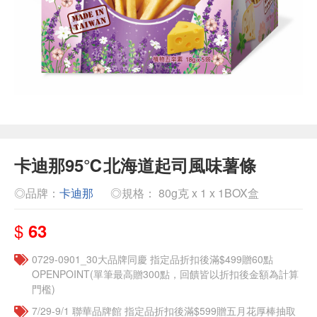
卡迪那95℃北海道起司風味薯條
◎品牌：
卡迪那
◎規格： 80g克 x 1 x 1BOX盒
$
63
0729-0901_30大品牌同慶 指定品折扣後滿$499贈60點
OPENPOINT(單筆最高贈300點，回饋皆以折扣後金額為計算
門檻)
7/29-9/1 聯華品牌館 指定品折扣後滿$599贈五月花厚棒抽取