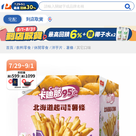
宅配
到店取貨
首頁
/ 飲料零食
/ 休閒零食
/ 洋芋片．薯條
/ 其它口味