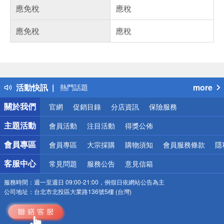
應免稅
應稅
應免稅
應稅
偏遠地區配送
詐騙網頁！請小心！
得獎公告
活動快訊
more
熱門話題
銀行優惠
關於我們
官網
促銷目錄
分店資訊
保險服務
偏遠地區配送
詐騙網頁！請小心！
主題活動
會員活動
注目活動
得獎公佈
會員專區
會員專區
大宗採購
購物須知
會員服務條款
隱
客服中心
常見問題
服務公告
意見信箱
服務時間：
週一至週日 09:00-21:00，例假日依網站公告為主
公司地址：
台北市北投區大業路136號5樓 (台灣)