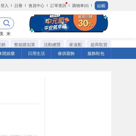
結帳
登入
註冊
會員中心
訂單查詢
購物車(0)
美
米
促銷
整箱購划算
活動總覽
家速配
超商取貨
休閒娛樂
日用生活
傢俱寢飾
服飾鞋包