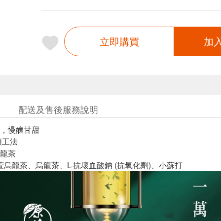
立即購買
加
配送及售後服務說明
，慢釀甘甜
釀工法
龍茶
萱烏龍茶、烏龍茶、L-抗壞血酸鈉 (抗氧化劑)、小蘇打