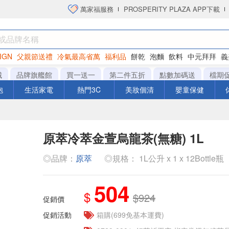
萬家福服務
PROSPERITY PLAZA APP下載
IGN
父親節送禮
冷氣最高省萬
福利品
餅乾
泡麵
飲料
中元拜拜
義
洋芋片
城
品牌旗艦館
買一送一
第二件五折
點數加碼送
檔期
泡
生活家電
熱門3C
美妝個清
嬰童保健
原萃冷萃金萱烏龍茶(無糖) 1L
◎品牌：
原萃
◎規格： 1L公升 x 1 x 12Bottle瓶
504
$
$924
促銷價
促銷活動
箱購(699免基本運費)