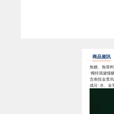
商品資訊
無糖、無香料
獨特滴濾慢
含南投金萱烏
成分: 水、金