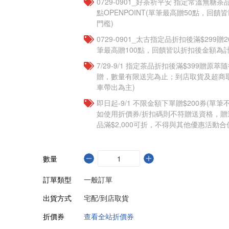
​​0729-0901_好茶祈平安 指定常溫無糖茶
點OPENPOINT(單筆最高贈50點，回
門檻)
0729-0901_太古指定品折扣後滿$299贈2
筆最高贈100點，回饋皆以折扣後金額為計
7/29-9/1 指定茶品折扣後滿$399贈原萃
贈，數量有限送完為止；到店取貨及超商
車帶出為主)
即日起-9/1 不限金額下單贈$200券(單
如使用折價券/折扣碼則不符贈送資格，
品滿$2,000可折，不得與其他優惠活動合
數量
訂單類型
一般訂單
出貨方式
宅配/到店取貨
折價券
查看全站折價券