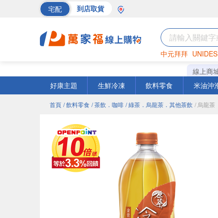
宅配
到店取貨
中元拜拜
UNIDES
巧克力
罐頭
海苔
線上商
好康主題
生鮮冷凍
飲料零食
米油沖
首頁
/ 飲料零食
/ 茶飲．咖啡
/ 綠茶．烏龍茶．其他茶飲
/ 烏龍茶