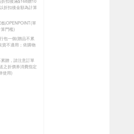
品折扣後滿$168贈10
饋皆以折扣後金額為計算
0點OPENPOINT(單
算門檻)
隨行包一個​(贈品不累
取貨不適用；依購物
筆不累贈，請注意訂單
贈送之折價券消費指定
併使用)