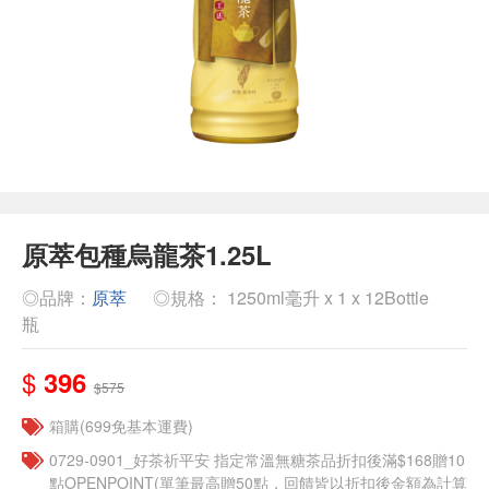
原萃包種烏龍茶1.25L
◎品牌：
原萃
◎規格： 1250ml毫升 x 1 x 12Bottle
瓶
$
396
$575
箱購(699免基本運費)
​​0729-0901_好茶祈平安 指定常溫無糖茶品折扣後滿$168贈10
點OPENPOINT(單筆最高贈50點，回饋皆以折扣後金額為計算