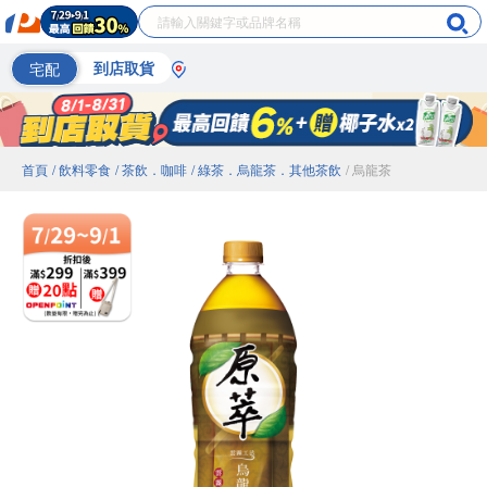
宅配
到店取貨
首頁
/ 飲料零食
/ 茶飲．咖啡
/ 綠茶．烏龍茶．其他茶飲
/ 烏龍茶