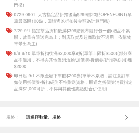
門檻)
0729-0901_太古指定品折扣後滿$299贈20點OPENPOINT(單
筆最高贈100點，回饋皆以折扣後金額為計算門檻)
7/29-9/1 指定茶品折扣後滿$399贈原萃隨行包一個​(贈品不累
贈，數量有限送完為止；到店取貨及超商取貨不適用；依購物
車帶出為主)
8/8-8/10 單筆折扣後滿$2,000享9折(單筆上限折$500)(部分商
品不適用，不得與其他促銷活動/加價購/折價券/折扣碼併用)離
$2000
即日起-9/1 不限金額下單贈$200券(單筆不累贈，請注意訂單
如使用折價券/折扣碼則不符贈送資格，贈送之折價券消費指定
品滿$2,000可折，不得與其他優惠活動合併使用)
規格：
請選擇數量、規格