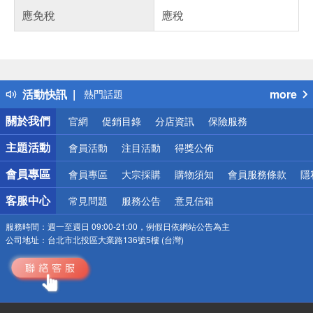
應免稅
應稅
偏遠地區配送
詐騙網頁！請小心！
得獎公告
活動快訊
more
熱門話題
銀行優惠
關於我們
官網
促銷目錄
分店資訊
保險服務
偏遠地區配送
詐騙網頁！請小心！
主題活動
會員活動
注目活動
得獎公佈
會員專區
會員專區
大宗採購
購物須知
會員服務條款
隱
客服中心
常見問題
服務公告
意見信箱
服務時間：
週一至週日 09:00-21:00，例假日依網站公告為主
公司地址：
台北市北投區大業路136號5樓 (台灣)