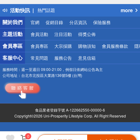
得獎公告
活動快訊
more
熱門話題
銀行優惠
關於我們
官網
促銷目錄
分店資訊
保險服務
偏遠地區配送
詐騙網頁！請小心！
主題活動
會員活動
注目活動
得獎公佈
會員專區
會員專區
大宗採購
購物須知
會員服務條款
隱
客服中心
常見問題
服務公告
意見信箱
服務時間：
週一至週日 09:00-21:00，例假日依網站公告為主
公司地址：
台北市北投區大業路136號5樓 (台灣)
食品業者登錄字號 A-122662550-00000-6
Copyright©2026 Uni-Prosperity Lifestyle Corp. All Right Reserved
0