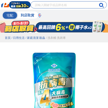
宅配
到店取貨
首頁
/ 日用生活
/ 家庭清潔 殺蟲
/ 洗衣精 洗衣球