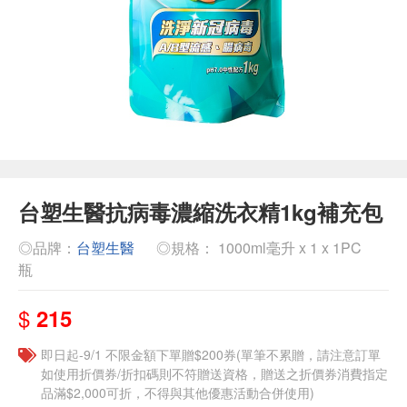
台塑生醫抗病毒濃縮洗衣精1kg補充包
◎品牌：
台塑生醫
◎規格： 1000ml毫升 x 1 x 1PC
瓶
$
215
即日起-9/1 不限金額下單贈$200券(單筆不累贈，請注意訂單
如使用折價券/折扣碼則不符贈送資格，贈送之折價券消費指定
品滿$2,000可折，不得與其他優惠活動合併使用)