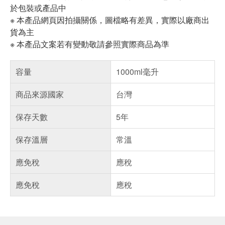
於包裝或產品中
※ 本產品網頁因拍攝關係，圖檔略有差異，實際以廠商出
貨為主
※ 本產品文案若有變動敬請參照實際商品為準
容量
1000ml毫升
商品來源國家
台灣
保存天數
5年
保存溫層
常溫
應免稅
應稅
應免稅
應稅
偏遠地區配送
詐騙網頁！請小心！