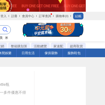
結帳
登入
註冊
會員中心
訂單查詢
購物車(0)
美
米
促銷
整箱購划算
活動總覽
家速配
超商取貨
休閒娛樂
日用生活
傢俱寢飾
服飾鞋包
ttle瓶
送一多件優惠不得