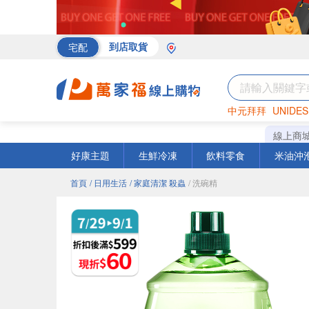
宅配
到店取貨
中元拜拜
UNIDES
海苔
巧克力
罐頭
線上商
好康主題
生鮮冷凍
飲料零食
米油沖
首頁
/ 日用生活
/ 家庭清潔 殺蟲
/ 洗碗精