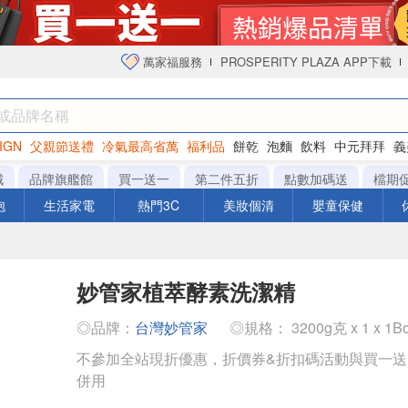
萬家福服務
PROSPERITY PLAZA APP下載
IGN
父親節送禮
冷氣最高省萬
福利品
餅乾
泡麵
飲料
中元拜拜
義
衛生紙
城
品牌旗艦館
買一送一
第二件五折
點數加碼送
檔期
泡
生活家電
熱門3C
美妝個清
嬰童保健
妙管家植萃酵素洗潔精
◎品牌：
台灣妙管家
◎規格： 3200g克 x 1 x 1Bo
不參加全站現折優惠，折價券&折扣碼活動與買一
併用