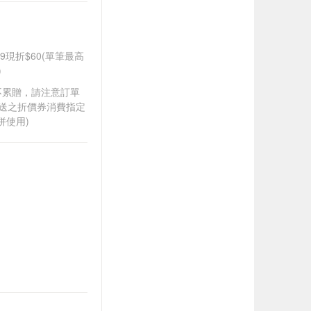
99現折$60(單筆最高
)
筆不累贈，請注意訂單
贈送之折價券消費指定
併使用)