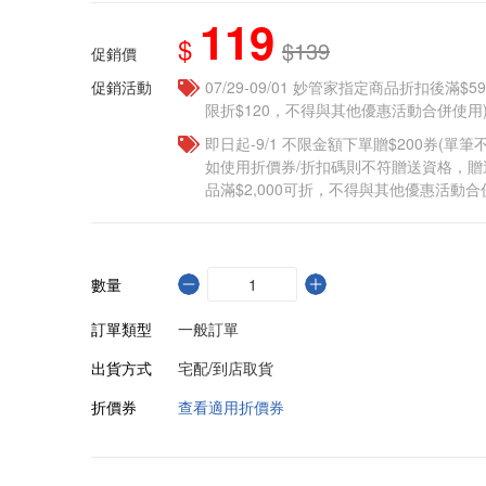
119
$
$139
促銷價
促銷活動
07/29-09/01 妙管家指定商品折扣後滿$5
限折$120，不得與其他優惠活動合併使用
即日起-9/1 不限金額下單贈$200券(單
如使用折價券/折扣碼則不符贈送資格，
品滿$2,000可折，不得與其他優惠活動合
數量
訂單類型
一般訂單
出貨方式
宅配/到店取貨
折價券
查看適用折價券