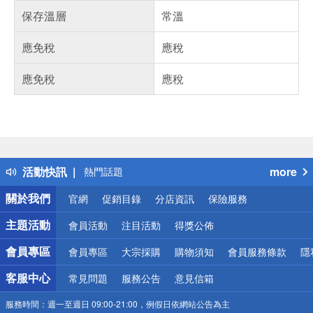
保存溫層
常溫
應免稅
應稅
應免稅
應稅
偏遠地區配送
詐騙網頁！請小心！
得獎公告
活動快訊
more
熱門話題
銀行優惠
關於我們
官網
促銷目錄
分店資訊
保險服務
偏遠地區配送
詐騙網頁！請小心！
主題活動
會員活動
注目活動
得獎公佈
會員專區
會員專區
大宗採購
購物須知
會員服務條款
隱
客服中心
常見問題
服務公告
意見信箱
服務時間：
週一至週日 09:00-21:00，例假日依網站公告為主