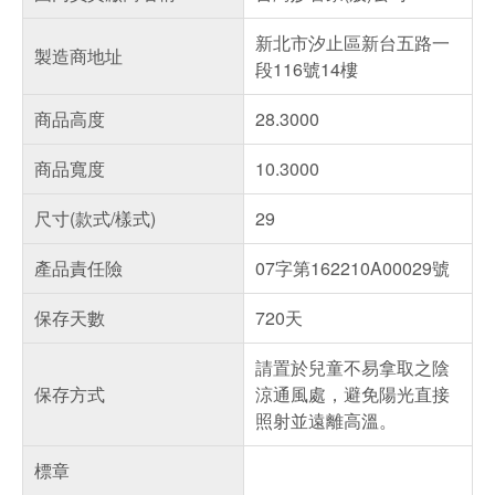
新北市汐止區新台五路一
製造商地址
段116號14樓
商品高度
28.3000
商品寬度
10.3000
尺寸(款式/樣式)
29
產品責任險
07字第162210A00029號
保存天數
720天
請置於兒童不易拿取之陰
保存方式
涼通風處，避免陽光直接
照射並遠離高溫。
標章