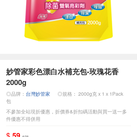
妙管家彩色漂白水補充包-玫瑰花香
2000g
◎品牌：
台灣妙管家
◎規格： 2000g克 x 1 x 1Pack
包
不參加全站現折優惠，折價券&折扣碼活動與買一送一多
件優惠不得併用
$
59
$75