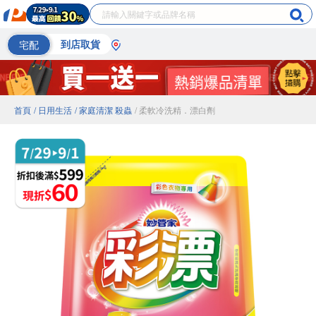
宅配
到店取貨
首頁
/ 日用生活
/ 家庭清潔 殺蟲
/ 柔軟冷洗精．漂白劑